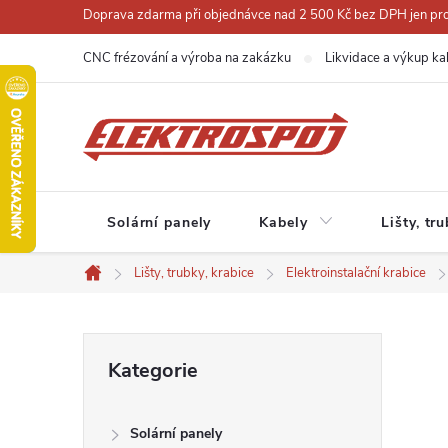
Přejít
Doprava zdarma při objednávce nad 2 500 Kč bez DPH jen pro 
na
CNC frézování a výroba na zakázku
Likvidace a výkup ka
obsah
Solární panely
Kabely
Lišty, tr
Lišty, trubky, krabice
Elektroinstalační krabice
Domů
P
Přeskočit
Kategorie
kategorie
o
Solární panely