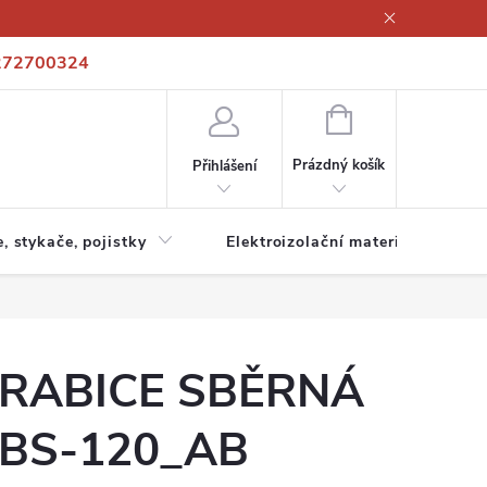
272700324
í podmínky
Podmínky ochrany osobních údajů
Kontakty
NÁKUPNÍ
KOŠÍK
Prázdný košík
Přihlášení
e, stykače, pojistky
Elektroizolační materiály
RABICE SBĚRNÁ
BS-120_AB