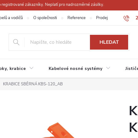
registrované zákazníky. Neplatí pro nadrozměrné zásilky.
belů a vodičů
O společnosti
Reference
Prodejna
Obchodn
HLEDAT
ubky, krabice
Kabelové nosné systémy
Jistič
KRABICE SBĚRNÁ KBS-120_AB
K
K