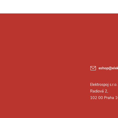
eshop
@
ele