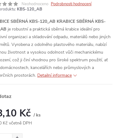
Neohodnoceno
Podrobnosti hodnocení
produktu:
KBS-120_AB
BICE SBĚRNÁ KBS-120_AB
KRABICE SBĚRNÁ KBS-
_AB
je robustní a praktická sběrná krabice ideální pro
tivní organizaci a skladování odpadu, materiálů nebo jiných
mětů. Vyrobena z odolného plastového materiálu, nabízí
hou životnost a vysokou odolnost vůči mechanickému
ození, což ji činí vhodnou pro široké spektrum použití, ať
 domácnostech, kancelářích nebo průmyslových a
rčních prostorách.
Detailní informace
dotaz
8,10 Kč
/ ks
0 Kč včetně DPH
ná
: