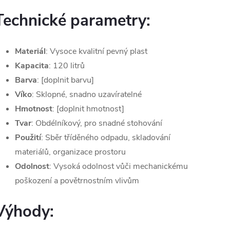
Technické parametry:
Materiál
: Vysoce kvalitní pevný plast
Kapacita
: 120 litrů
Barva
: [doplnit barvu]
Víko
: Sklopné, snadno uzavíratelné
Hmotnost
: [doplnit hmotnost]
Tvar
: Obdélníkový, pro snadné stohování
Použití
: Sběr tříděného odpadu, skladování
materiálů, organizace prostoru
Odolnost
: Vysoká odolnost vůči mechanickému
poškození a povětrnostním vlivům
Výhody: