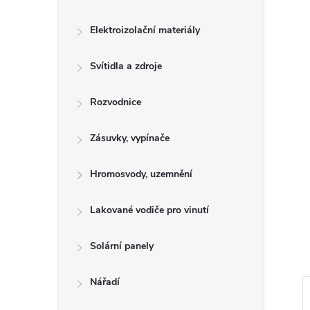
n
e
Elektroizolační materiály
l
Svítidla a zdroje
Rozvodnice
Zásuvky, vypínače
Hromosvody, uzemnění
Lakované vodiče pro vinutí
Solární panely
Nářadí