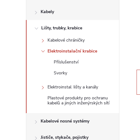
s
Kabely
t
Lišty, trubky, krabice
r
Kabelové chráničky
a
Elektroinstalační krabice
n
Příslušenství
Svorky
n
Elektroinstal. lišty a kanály
í
Plastové produkty pro ochranu
kabelů a jiných inženýrských sítí
p
Kabelové nosné systémy
a
Jističe, stykače, pojistky