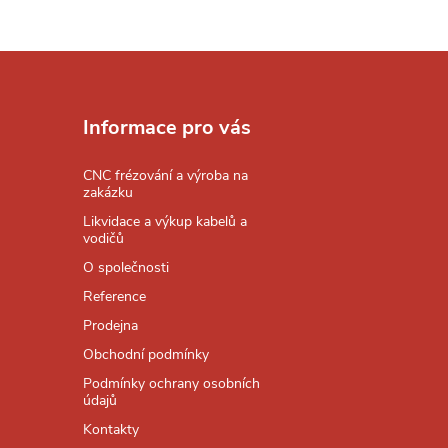
Z
á
Informace pro vás
p
CNC frézování a výroba na
zakázku
a
Likvidace a výkup kabelů a
vodičů
t
O společnosti
Reference
í
Prodejna
Obchodní podmínky
Podmínky ochrany osobních
údajů
Kontakty