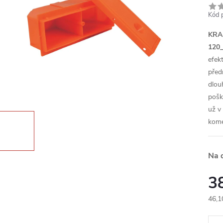
Kód 
KRA
120
efek
před
dlou
pošk
už v
kome
Na 
3
46,1
Měr
cena