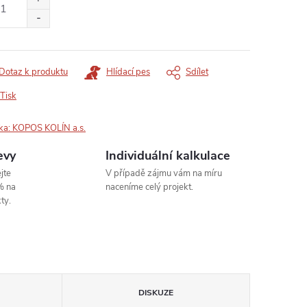
Dotaz k produktu
Hlídací pes
Sdílet
Tisk
ka:
KOPOS KOLÍN a.s.
evy
Individuální kalkulace
jte
V případě zájmu vám na míru
% na
naceníme celý projekt.
ty.
DISKUZE