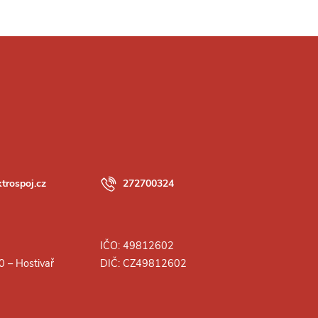
ktrospoj.cz
272700324