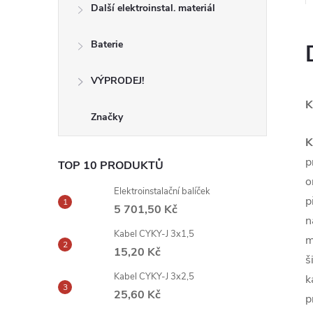
Další elektroinstal. materiál
Baterie
VÝPRODEJ!
K
Značky
K
p
TOP 10 PRODUKTŮ
o
Elektroinstalační balíček
p
5 701,50 Kč
n
Kabel CYKY-J 3x1,5
m
15,20 Kč
š
Kabel CYKY-J 3x2,5
k
25,60 Kč
p