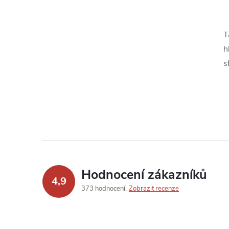
T
h
s
Hodnocení zákazníků
4,9
373 hodnocení
Zobrazit recenze