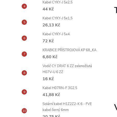
Kabel CYKY-J 5x2,5
44 Kč
Kabel CYKY-J 5x1,5
26,13 Kč
Kabel CYKY-J 5x4
72 Kč
KRABICE PŘÍSTROJOVÁ KP 68_KA
6,60 Kč
Vodič CY DRAT 6 ZZ zelenožlutá
H07V-U 6 ZZ
16 Kč
Kabel H07RN-F 3G2,5
41,88 Kč
Solární kabel H1Z2Z2-K 6 - FVE
kabel černý 6mm
20,75 Kč