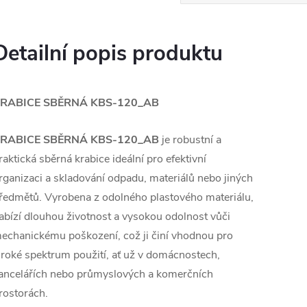
Detailní popis produktu
RABICE SBĚRNÁ KBS-120_AB
RABICE SBĚRNÁ KBS-120_AB
je robustní a
raktická sběrná krabice ideální pro efektivní
rganizaci a skladování odpadu, materiálů nebo jiných
ředmětů. Vyrobena z odolného plastového materiálu,
abízí dlouhou životnost a vysokou odolnost vůči
echanickému poškození, což ji činí vhodnou pro
iroké spektrum použití, ať už v domácnostech,
ancelářích nebo průmyslových a komerčních
rostorách.