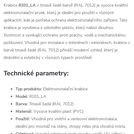
Krabice
8101_LA
v tmavě šedé barvě (RAL 7012) je vysoce kvalitní
elektroinstalační prvek, který je ideální pro použití v různých
aplikacích, kde je potřeba ochrana elektroinstalačního zařízení. Tato
krabice je vyrobena z odolného plastu, který nabízí dlouhou
životnost a vynikající ochranu proti prachu, vodě a mechanickému
poškození. Vhodná pro instalace v interiérech i exteriérech, krabice v
barvě tmavě šedé (RAL 7012) přináší moderní vzhled, který je
diskrétní a estetický v různých typech prostředí.
Technické parametry:
Typ produktu:
Elektroinstalační krabice
Model:
8101_LA
Barva:
Tmavě šedá (RAL 7012)
Materiál:
Vysoce kvalitní plast (PVC)
Použití:
Vhodná pro vnitřní a venkovní elektroinstalace,
ideální pro montáž na stěny, stropy nebo jiná vhodná místa.
Odolnost:
Vysoká odolnost proti prachu, vodě, UV záření a