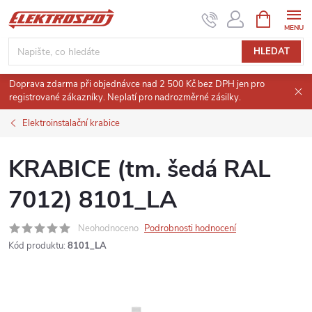
Přejít
NÁKUPNÍ
KOŠÍK
na
obsah
HLEDAT
Doprava zdarma při objednávce nad 2 500 Kč bez DPH jen pro
registrované zákazníky. Neplatí pro nadrozměrné zásilky.
Elektroinstalační krabice
KRABICE (tm. šedá RAL
7012) 8101_LA
Neohodnoceno
Podrobnosti hodnocení
Kód produktu:
8101_LA