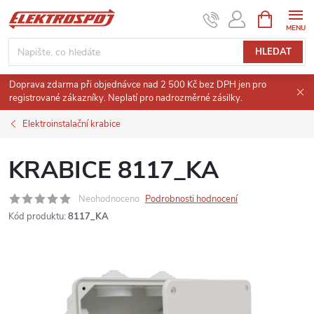
Přejít
NÁKUPNÍ
KOŠÍK
na
obsah
HLEDAT
Doprava zdarma při objednávce nad 2 500 Kč bez DPH jen pro
registrované zákazníky. Neplatí pro nadrozměrné zásilky.
Elektroinstalační krabice
KRABICE 8117_KA
Neohodnoceno
Podrobnosti hodnocení
Kód produktu:
8117_KA