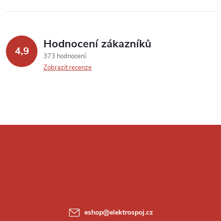
Hodnocení zákazníků
4,9
373 hodnocení
Zobrazit recenze
Z
á
p
a
eshop
@
elektrospoj.cz