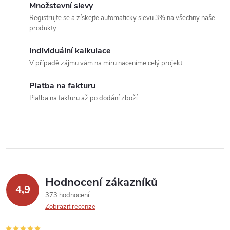
o
Množstevní slevy
í
v
Registrujte se a získejte automaticky slevu 3% na všechny naše
produkty.
á
p
n
Individuální kalkulace
r
í
V případě zájmu vám na míru naceníme celý projekt.
v
Platba na fakturu
k
Platba na fakturu až po dodání zboží.
y
v
ý
p
Hodnocení zákazníků
4,9
373 hodnocení
i
Zobrazit recenze
s