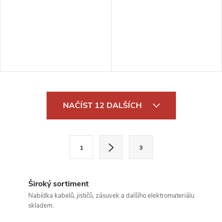
O
NAČÍST 12 DALŠÍCH
v
l
S
1
3
t
á
r
d
á
Široký sortiment
a
n
Nabídka kabelů, jističů, zásuvek a dalšího elektromateriálu
skladem.
k
c