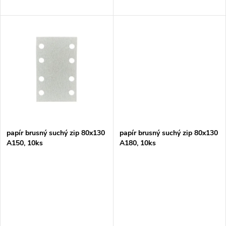
d
u
u
k
k
t
t
ů
ů
papír brusný suchý zip 80x130
papír brusný suchý zip 80x130
A150, 10ks
A180, 10ks