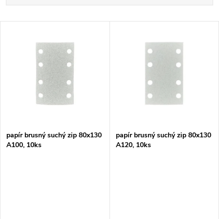
a
Nejdražší
V
Nejprodávanější
z
ý
Abecedně
e
p
n
i
í
s
p
papír brusný suchý zip 80x130
papír brusný suchý zip 80x130
A100, 10ks
A120, 10ks
p
r
r
o
o
d