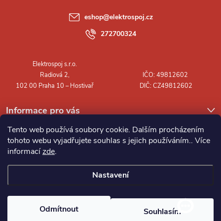
a
eshop
@
elektrospoj.cz
t
272700324
í
Informace pro vás
Tento web používá soubory cookie. Dalším procházením
tohoto webu vyjadřujete souhlas s jejich používáním.. Více
informací
zde
.
Nastavení
Copyright 2026
Elektrospoj s.r.o.
. Všechna práva vyhrazena.
Odmítnout
Souhlasím
Vytvořil Shoptet