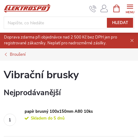
Přejít
NÁKUPNÍ
KOŠÍK
na
obsah
HLEDAT
Doprava zdarma při objednávce nad 2 500 Kč bez DPH jen pro
registrované zákazníky. Neplatí pro nadrozměrné zásilky.
Broušení
Vibrační brusky
Nejprodávanější
papír brusný 100x150mm A80 10ks
Skladem do 5 dnů