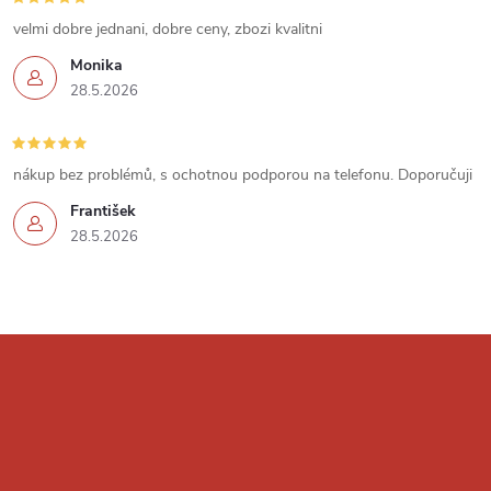
u
velmi dobre jednani, dobre ceny, zbozi kvalitni
Monika
28.5.2026
nákup bez problémů, s ochotnou podporou na telefonu. Doporučuji
František
28.5.2026
Z
á
p