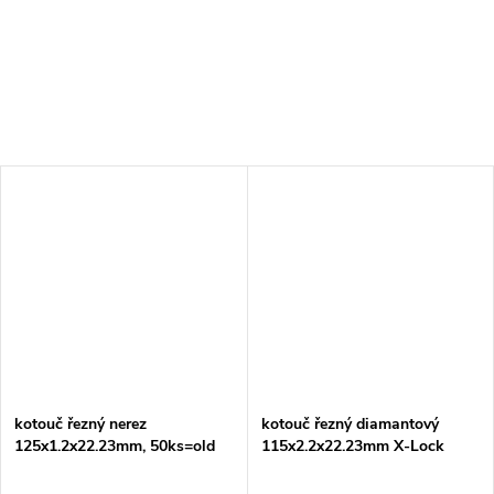
kotouč řezný nerez
kotouč řezný diamantový
125x1.2x22.23mm, 50ks=old
115x2.2x22.23mm X-Lock
D-18770-50