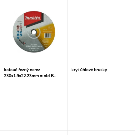
u
u
k
k
t
t
ů
ů
kotouč řezný nerez
kryt úhlové brusky
230x1.9x22.23mm = old B-
12273