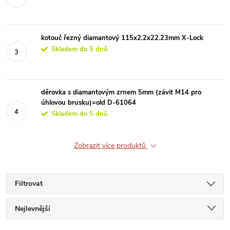
kotouč řezný diamantový 115x2.2x22.23mm X-Lock
Skladem do 5 dnů
děrovka s diamantovým zrnem 5mm (závit M14 pro
úhlovou brusku)=old D-61064
Skladem do 5 dnů
Zobrazit více produktů
Filtrovat
Ř
Nejlevnější
Nejdražší