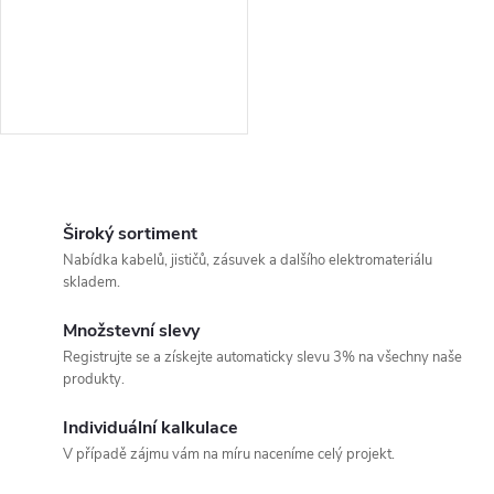
O
v
Široký sortiment
Nabídka kabelů, jističů, zásuvek a dalšího elektromateriálu
l
skladem.
á
Množstevní slevy
Registrujte se a získejte automaticky slevu 3% na všechny naše
d
produkty.
a
Individuální kalkulace
c
V případě zájmu vám na míru naceníme celý projekt.