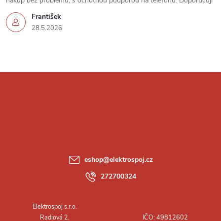
u
nákup bez problémů, s ochotnou podporou na telefonu. Doporučuji
František
28.5.2026
Z
á
p
a
eshop
@
elektrospoj.cz
t
272700324
í