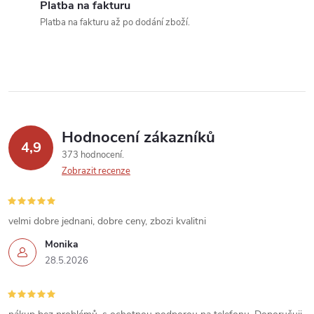
í
Platba na fakturu
Platba na fakturu až po dodání zboží.
p
r
v
k
Hodnocení zákazníků
y
4,9
373 hodnocení
v
Zobrazit recenze
ý
velmi dobre jednani, dobre ceny, zbozi kvalitni
p
Monika
i
28.5.2026
s