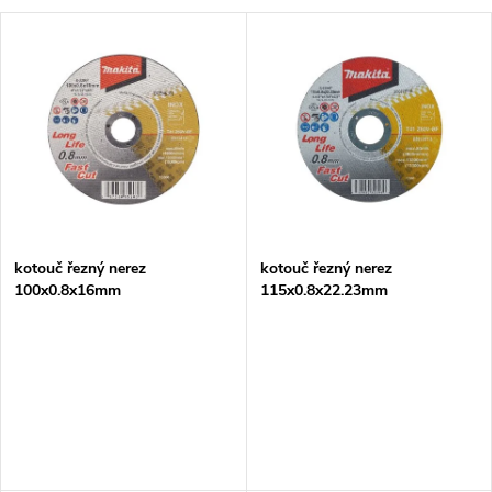
a
V
Nejprodávanější
z
ý
Abecedně
e
p
n
i
í
s
p
kotouč řezný nerez
kotouč řezný nerez
100x0.8x16mm
115x0.8x22.23mm
p
r
r
o
o
d
d