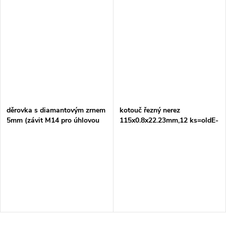
děrovka s diamantovým zrnem
kotouč řezný nerez
5mm (závit M14 pro úhlovou
115x0.8x22.23mm,12 ks=oldE-
brusku)=old D-61064
10861-12