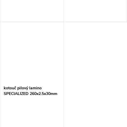
kotouč pilový lamino
SPECIALIZED 260x2.5x30mm
84Z = old B-29496