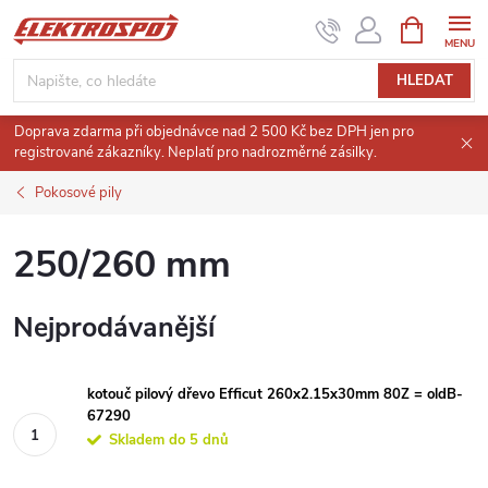
Přejít
NÁKUPNÍ
KOŠÍK
na
obsah
HLEDAT
Doprava zdarma při objednávce nad 2 500 Kč bez DPH jen pro
registrované zákazníky. Neplatí pro nadrozměrné zásilky.
Pokosové pily
250/260 mm
Nejprodávanější
kotouč pilový dřevo Efficut 260x2.15x30mm 80Z = oldB-
67290
Skladem do 5 dnů