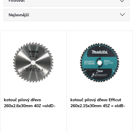
Filtrovat
Ř
Nejlevnější
a
Nejdražší
V
Nejprodávanější
z
ý
Abecedně
e
p
n
i
í
s
p
kotouč pilový dřevo
kotouč pilový dřevo Efficut
260x2.6x30mm 40Z =oldD-
260x2.15x30mm 45Z = oldB-
p
74077
64630
r
r