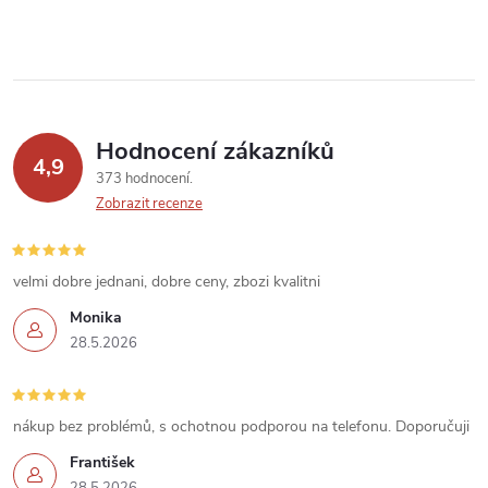
r
v
k
Hodnocení zákazníků
y
4,9
373 hodnocení
v
Zobrazit recenze
ý
velmi dobre jednani, dobre ceny, zbozi kvalitni
p
Monika
i
28.5.2026
s
u
nákup bez problémů, s ochotnou podporou na telefonu. Doporučuji
František