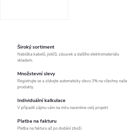
O
v
Široký sortiment
Nabídka kabelů, jističů, zásuvek a dalšího elektromateriálu
l
skladem.
á
Množstevní slevy
Registrujte se a získejte automaticky slevu 3% na všechny naše
d
produkty.
a
Individuální kalkulace
c
V případě zájmu vám na míru naceníme celý projekt.
í
Platba na fakturu
Platba na fakturu až po dodání zboží.
p