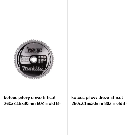
o
o
d
d
u
u
k
k
t
t
ů
ů
kotouč pilový dřevo Efficut
kotouč pilový dřevo Efficut
260x2.15x30mm 60Z = old B-
260x2.15x30mm 80Z = oldB-
67234=newE-29549
67290