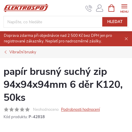
Přejít
NÁKUPNÍ
KOŠÍK
na
obsah
HLEDAT
Doprava zdarma při objednávce nad 2 500 Kč bez DPH jen pro
registrované zákazníky. Neplatí pro nadrozměrné zásilky.
Vibrační brusky
papír brusný suchý zip
94x94x94mm 6 děr K120,
50ks
Neohodnoceno
Podrobnosti hodnocení
Kód produktu:
P-42818