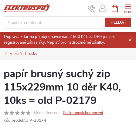
Přejít
NÁKUPNÍ
KOŠÍK
na
obsah
HLEDAT
Doprava zdarma při objednávce nad 2 500 Kč bez DPH jen pro
registrované zákazníky. Neplatí pro nadrozměrné zásilky.
Vibrační brusky
papír brusný suchý zip
115x229mm 10 děr K40,
10ks = old P-02179
Neohodnoceno
Podrobnosti hodnocení
Kód produktu:
P-33174