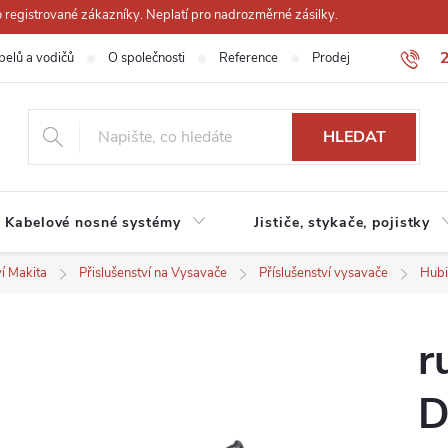
registrované zákazníky. Neplatí pro nadrozměrné zásilky.
belů a vodičů
O společnosti
Reference
Prodejna
Obchodn
HLEDAT
Kabelové nosné systémy
Jističe, stykače, pojistky
ví Makita
Přislušenství na Vysavače
Příslušenství vysavače
Hubi
r
D