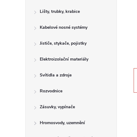
s
Lišty, trubky, krabice
t
Kabelové nosné systémy
r
a
Jističe, stykače, pojistky
n
Elektroizolační materiály
n
Svítidla a zdroje
í
Rozvodnice
p
Zásuvky, vypínače
a
Hromosvody, uzemnění