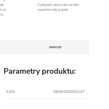
jte
V případě zájmu vám na míru
% na
naceníme celý projekt.
ty.
DISKUZE
Parametry produktu:
EAN
:
0859100000147