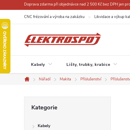
Přejít
Doprava zdarma při objednávce nad 2 500 Kč bez DPH jen pro 
na
CNC frézování a výroba na zakázku
Likvidace a výkup ka
obsah
Kabely
Lišty, trubky, krabice
Nářadí
Makita
Příslušenství
Příslušenst
Domů
P
Přeskočit
Kategorie
kategorie
o
Kabely