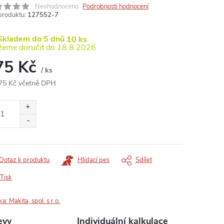
Neohodnoceno
Podrobnosti hodnocení
produktu:
127552-7
kladem do 5 dnů
10 ks
18.8.2026
75 Kč
/ ks
75 Kč včetně DPH
ná
:
Dotaz k produktu
Hlídací pes
Sdílet
Tisk
ka:
Makita, spol. s r.o.
evy
Individuální kalkulace