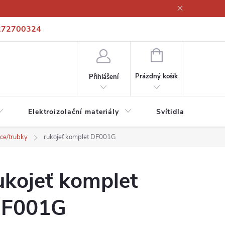
272700324
í podmínky
Podmínky ochrany osobních údajů
Kontakty
NÁKUPNÍ
KOŠÍK
Prázdný košík
Přihlášení
Elektroizolační materiály
Svítidla a zdroje
ce/trubky
rukojeť komplet DF001G
ukojeť komplet
F001G