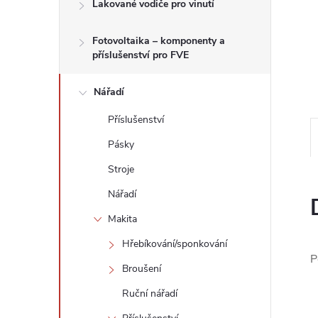
n
Lakované vodiče pro vinutí
e
Fotovoltaika – komponenty a
příslušenství pro FVE
l
Nářadí
Příslušenství
Pásky
Stroje
Nářadí
Makita
Hřebíkování/sponkování
P
Broušení
Ruční nářadí