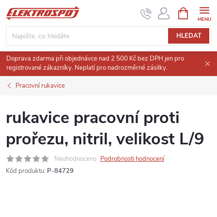
Přejít
NÁKUPNÍ
KOŠÍK
na
obsah
HLEDAT
Doprava zdarma při objednávce nad 2 500 Kč bez DPH jen pro
registrované zákazníky. Neplatí pro nadrozměrné zásilky.
Pracovní rukavice
rukavice pracovní proti
prořezu, nitril, velikost L/9
Neohodnoceno
Podrobnosti hodnocení
Kód produktu:
P-84729