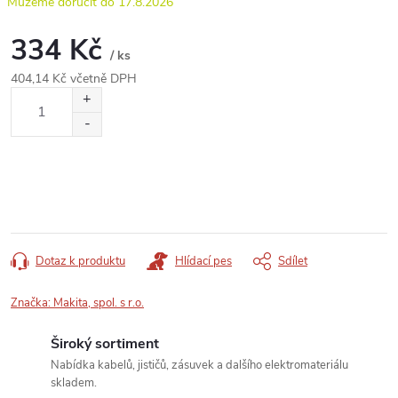
17.8.2026
334 Kč
/ ks
404,14 Kč včetně DPH
Měrná
cena:
Dotaz k produktu
Hlídací pes
Sdílet
Značka:
Makita, spol. s r.o.
Široký sortiment
Nabídka kabelů, jističů, zásuvek a dalšího elektromateriálu
skladem.