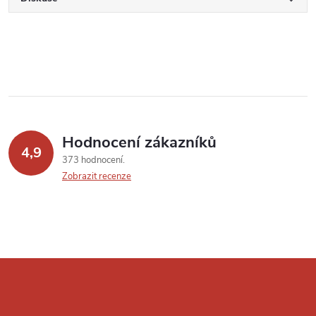
Hodnocení zákazníků
4,9
373 hodnocení
Zobrazit recenze
Z
á