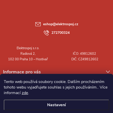
p
a
eshop
@
elektrospoj.cz
t
272700324
í
Informace pro vás
Tento web používá soubory cookie. Dalším procházením
tohoto webu vyjadřujete souhlas s jejich používáním.. Více
informací
zde
.
Nastavení