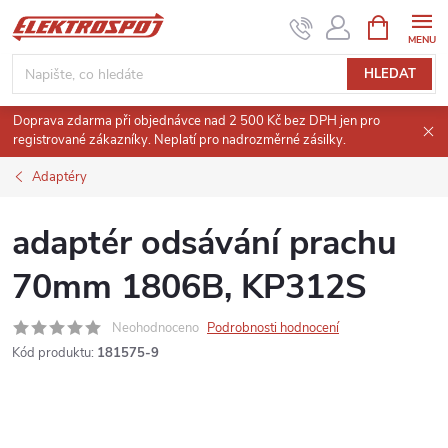
Přejít
NÁKUPNÍ
KOŠÍK
na
obsah
HLEDAT
Doprava zdarma při objednávce nad 2 500 Kč bez DPH jen pro
registrované zákazníky. Neplatí pro nadrozměrné zásilky.
Adaptéry
adaptér odsávání prachu
70mm 1806B, KP312S
Neohodnoceno
Podrobnosti hodnocení
Kód produktu:
181575-9