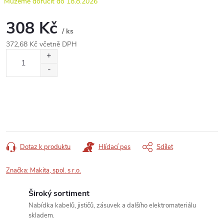
18.8.2026
308 Kč
/ ks
372,68 Kč včetně DPH
Měrná
cena:
Dotaz k produktu
Hlídací pes
Sdílet
Značka:
Makita, spol. s r.o.
Široký sortiment
Nabídka kabelů, jističů, zásuvek a dalšího elektromateriálu
skladem.