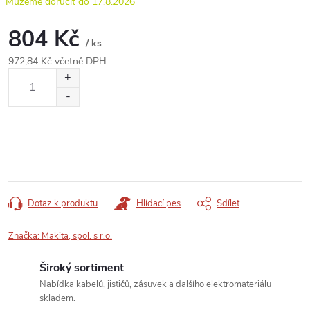
17.8.2026
804 Kč
/ ks
972,84 Kč včetně DPH
Měrná
cena:
Dotaz k produktu
Hlídací pes
Sdílet
Značka:
Makita, spol. s r.o.
Široký sortiment
Nabídka kabelů, jističů, zásuvek a dalšího elektromateriálu
skladem.