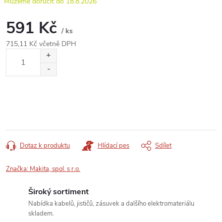
18.8.2026
591 Kč
/ ks
715,11 Kč včetně DPH
Měrná
cena:
Dotaz k produktu
Hlídací pes
Sdílet
Značka:
Makita, spol. s r.o.
Široký sortiment
Nabídka kabelů, jističů, zásuvek a dalšího elektromateriálu
skladem.