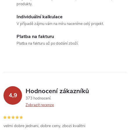
d
produkty.
a
Individuální kalkulace
c
V případě zájmu vám na míru naceníme celý projekt.
í
Platba na fakturu
Platba na fakturu až po dodání zboží.
p
r
v
k
Hodnocení zákazníků
y
4,9
373 hodnocení
v
Zobrazit recenze
ý
velmi dobre jednani, dobre ceny, zbozi kvalitni