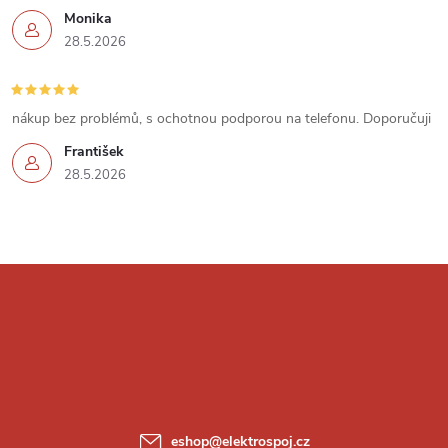
p
Monika
i
28.5.2026
s
u
nákup bez problémů, s ochotnou podporou na telefonu. Doporučuji
František
28.5.2026
Z
á
p
a
eshop
@
elektrospoj.cz