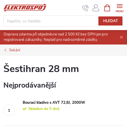
Přejít
NÁKUPNÍ
KOŠÍK
na
obsah
HLEDAT
Doprava zdarma při objednávce nad 2 500 Kč bez DPH jen pro
registrované zákazníky. Neplatí pro nadrozměrné zásilky.
Sekání
Šestihran 28 mm
Nejprodávanější
Bourací kladivo s AVT 72,8J, 2000W
Skladem do 5 dnů