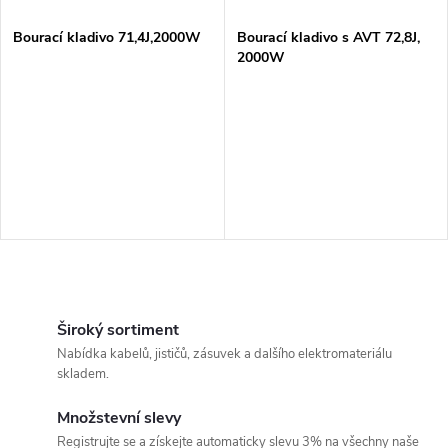
í
s
p
Bourací kladivo 71,4J,2000W
Bourací kladivo s AVT 72,8J,
2000W
p
r
r
o
o
d
d
u
u
k
O
k
v
Široký sortiment
t
Nabídka kabelů, jističů, zásuvek a dalšího elektromateriálu
t
l
skladem.
ů
á
ů
Množstevní slevy
Registrujte se a získejte automaticky slevu 3% na všechny naše