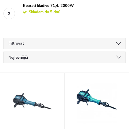
Bourací kladivo 71,4J,2000W
Skladem do 5 dnů
Filtrovat
Ř
Nejlevnější
a
Nejdražší
V
Nejprodávanější
z
ý
Abecedně
e
p
n
i