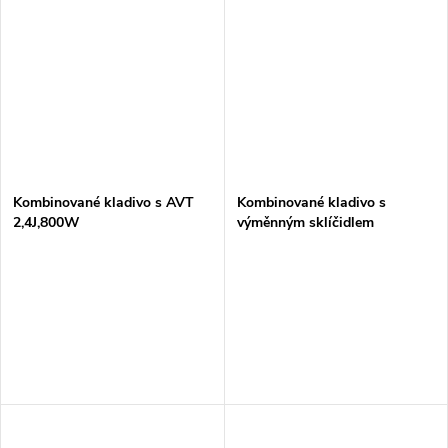
Kombinované kladivo s AVT
Kombinované kladivo s
2,4J,800W
výměnným sklíčidlem
2,4J,800W