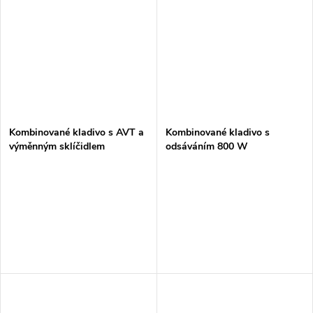
Kombinované kladivo s AVT a
Kombinované kladivo s
výměnným sklíčidlem
odsáváním 800 W
2,4J,800W