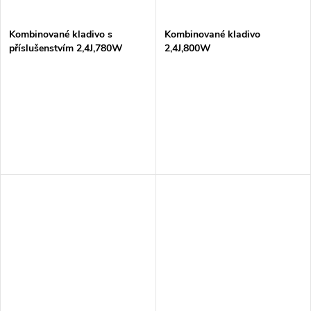
ů
Kombinované kladivo s
Kombinované kladivo
příslušenstvím 2,4J,780W
2,4J,800W