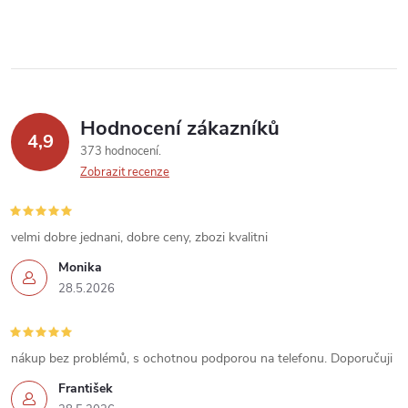
y
v
ý
p
Hodnocení zákazníků
4,9
373 hodnocení
i
Zobrazit recenze
s
u
velmi dobre jednani, dobre ceny, zbozi kvalitni
Monika
28.5.2026
nákup bez problémů, s ochotnou podporou na telefonu. Doporučuji
František