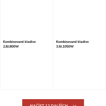
Kombinované kladivo
Kombinované kladivo
2,8J,800W
3,9J,1050W
O
NAČÍST 12 DALŠÍCH