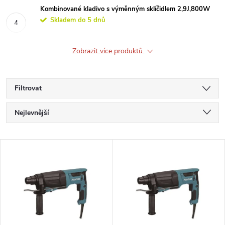
Kombinované kladivo s výměnným sklíčidlem 2,9J,800W
Skladem do 5 dnů
Zobrazit více produktů
Filtrovat
Ř
Nejlevnější
a
Nejdražší
V
Nejprodávanější
z
ý
Abecedně
e
p
n