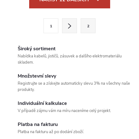
v
l
S
1
2
t
á
r
d
á
Široký sortiment
a
n
Nabídka kabelů, jističů, zásuvek a dalšího elektromateriálu
skladem.
k
c
o
Množstevní slevy
í
v
Registrujte se a získejte automaticky slevu 3% na všechny naše
produkty.
á
p
n
Individuální kalkulace
r
í
V případě zájmu vám na míru naceníme celý projekt.
v
Platba na fakturu
k
Platba na fakturu až po dodání zboží.