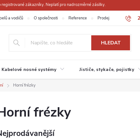
registrované zákazníky. Neplatí pro nadrozměrné zásilky.
belů a vodičů
O společnosti
Reference
Prodejna
Obchodn
HLEDAT
Kabelové nosné systémy
Jističe, stykače, pojistky
ní
Horní frézky
Horní frézky
Nejprodávanější