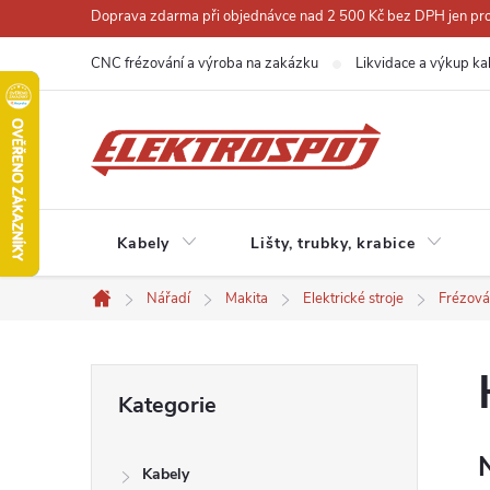
Přejít
Doprava zdarma při objednávce nad 2 500 Kč bez DPH jen pro 
na
CNC frézování a výroba na zakázku
Likvidace a výkup ka
obsah
Kabely
Lišty, trubky, krabice
Nářadí
Makita
Elektrické stroje
Frézová
Domů
P
Přeskočit
Kategorie
kategorie
o
Kabely