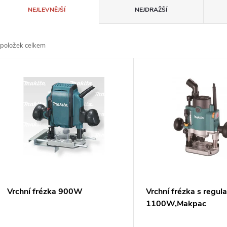
Ř
NEJLEVNĚJŠÍ
NEJDRAŽŠÍ
a
položek celkem
z
V
e
ý
n
p
p
s
r
p
Vrchní frézka 900W
Vrchní frézka s regula
o
1100W,Makpac
r