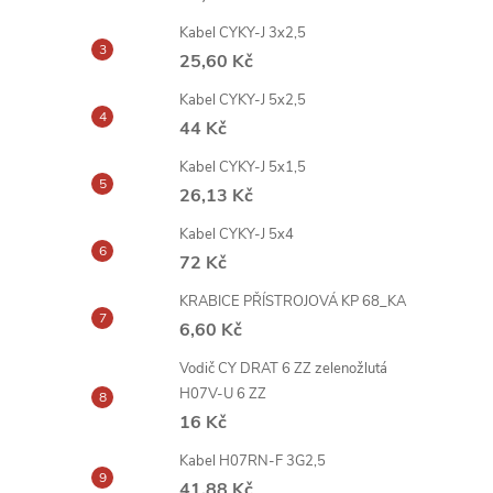
Kabel CYKY-J 3x2,5
25,60 Kč
Kabel CYKY-J 5x2,5
44 Kč
Kabel CYKY-J 5x1,5
26,13 Kč
Kabel CYKY-J 5x4
72 Kč
KRABICE PŘÍSTROJOVÁ KP 68_KA
6,60 Kč
Vodič CY DRAT 6 ZZ zelenožlutá
H07V-U 6 ZZ
16 Kč
Kabel H07RN-F 3G2,5
41,88 Kč