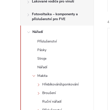
n
Lakované vodiče pro vinutí
e
Fotovoltaika – komponenty a
příslušenství pro FVE
4
l
Nářadí
Příslušenství
Pásky
Stroje
í
i
Nářadí
Makita
Hřebíkování/sponkování
Broušení
Ruční nářadí