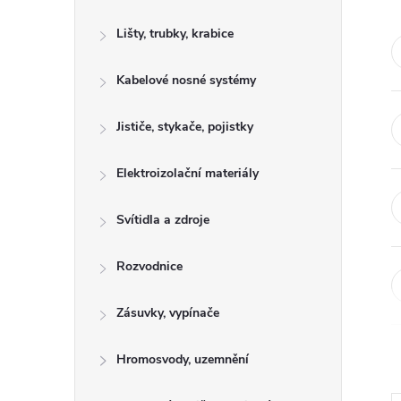
s
Lišty, trubky, krabice
t
Kabelové nosné systémy
r
a
Jističe, stykače, pojistky
n
Elektroizolační materiály
n
Svítidla a zdroje
í
Rozvodnice
p
Zásuvky, vypínače
a
Hromosvody, uzemnění