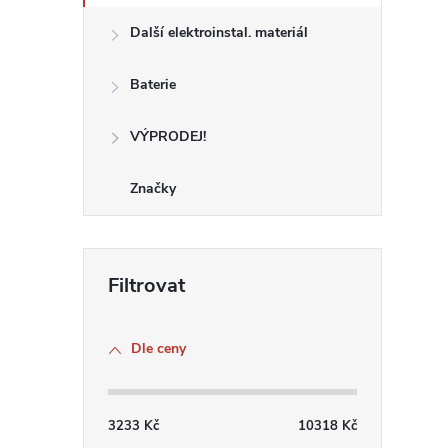
í
Další elektroinstal. materiál
Baterie
r
VÝPRODEJ!
Značky
Dle ceny
i
3233
Kč
10318
Kč