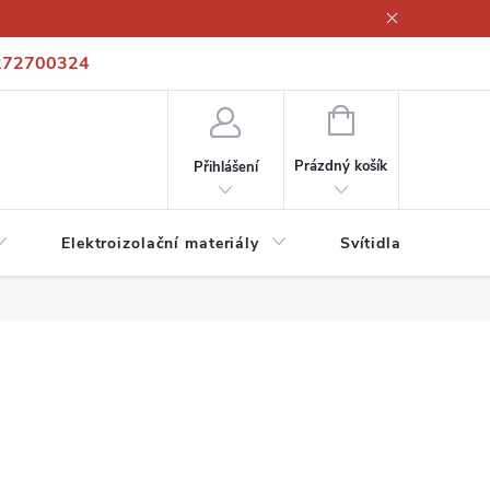
272700324
í podmínky
Podmínky ochrany osobních údajů
Kontakty
NÁKUPNÍ
KOŠÍK
Prázdný košík
Přihlášení
Elektroizolační materiály
Svítidla a zdroje