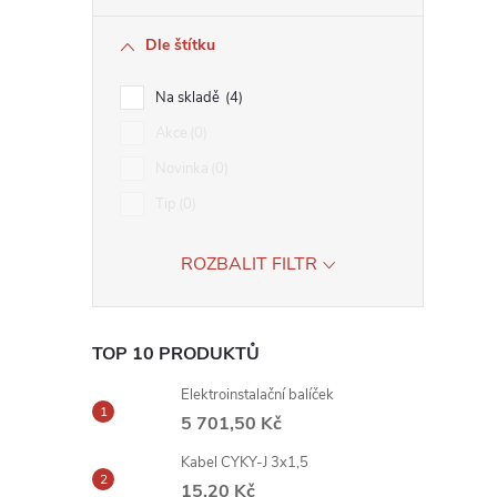
Dle štítku
Na skladě
4
Akce
0
Novinka
0
Tip
0
ROZBALIT FILTR
TOP 10 PRODUKTŮ
Elektroinstalační balíček
5 701,50 Kč
Kabel CYKY-J 3x1,5
15,20 Kč