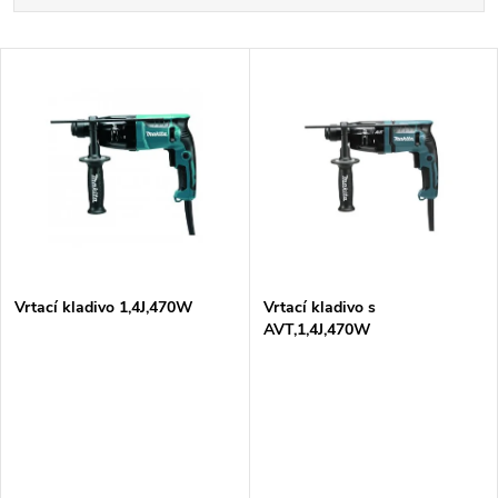
a
Nejdražší
V
Nejprodávanější
z
ý
Abecedně
e
p
n
i
í
s
p
Vrtací kladivo 1,4J,470W
Vrtací kladivo s
AVT,1,4J,470W
p
r
r
o
o
d