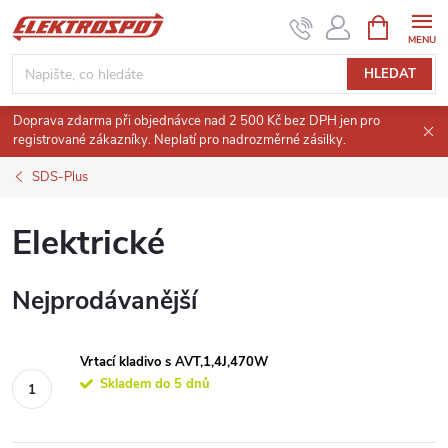
Přejít
NÁKUPNÍ
KOŠÍK
na
obsah
HLEDAT
Doprava zdarma při objednávce nad 2 500 Kč bez DPH jen pro
registrované zákazníky. Neplatí pro nadrozměrné zásilky.
SDS-Plus
Elektrické
Nejprodávanější
Vrtací kladivo s AVT,1,4J,470W
Skladem do 5 dnů