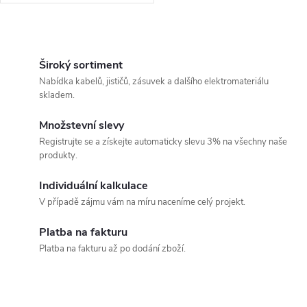
O
v
Široký sortiment
Nabídka kabelů, jističů, zásuvek a dalšího elektromateriálu
l
skladem.
á
Množstevní slevy
Registrujte se a získejte automaticky slevu 3% na všechny naše
d
produkty.
a
Individuální kalkulace
c
V případě zájmu vám na míru naceníme celý projekt.
í
Platba na fakturu
Platba na fakturu až po dodání zboží.
p
r