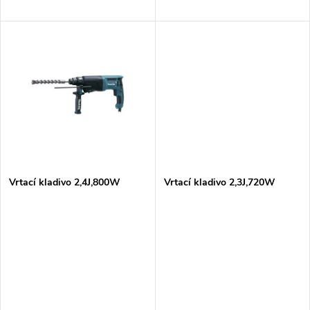
d
u
u
k
k
t
t
ů
ů
Vrtací kladivo 2,4J,800W
Vrtací kladivo 2,3J,720W