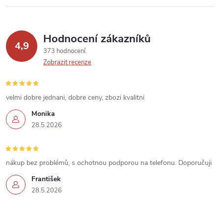
v
k
Hodnocení zákazníků
y
4,9
373 hodnocení
v
Zobrazit recenze
ý
velmi dobre jednani, dobre ceny, zbozi kvalitni
p
Monika
i
28.5.2026
s
u
nákup bez problémů, s ochotnou podporou na telefonu. Doporučuji
František
28.5.2026