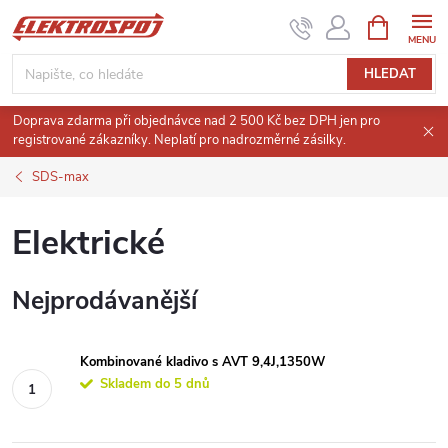
Přejít
NÁKUPNÍ
KOŠÍK
na
obsah
HLEDAT
Doprava zdarma při objednávce nad 2 500 Kč bez DPH jen pro
registrované zákazníky. Neplatí pro nadrozměrné zásilky.
SDS-max
Elektrické
Nejprodávanější
Kombinované kladivo s AVT 9,4J,1350W
Skladem do 5 dnů