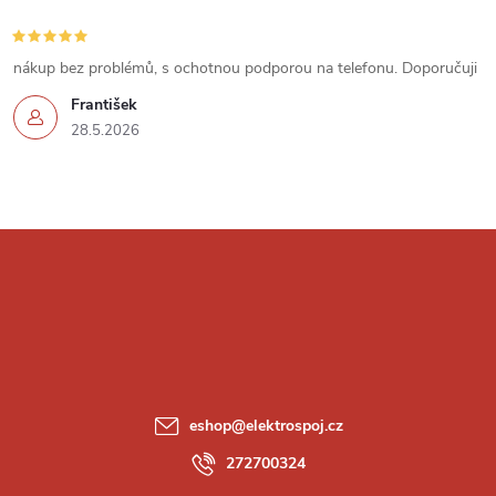
s
u
nákup bez problémů, s ochotnou podporou na telefonu. Doporučuji
František
28.5.2026
Z
á
p
a
eshop
@
elektrospoj.cz
t
272700324