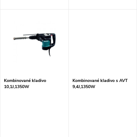
d
u
u
k
k
t
t
ů
ů
Kombinované kladivo
Kombinované kladivo s AVT
10,1J,1350W
9,4J,1350W