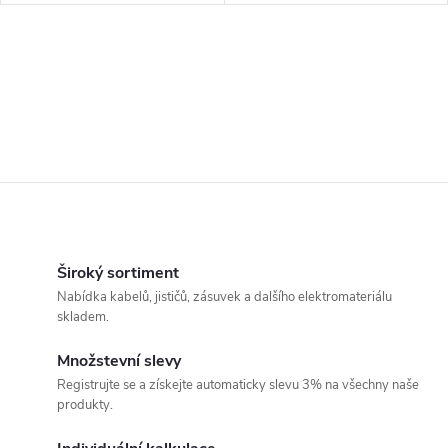
O
v
Široký sortiment
Nabídka kabelů, jističů, zásuvek a dalšího elektromateriálu
l
skladem.
á
Množstevní slevy
Registrujte se a získejte automaticky slevu 3% na všechny naše
d
produkty.
a