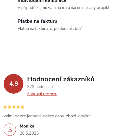
Individuální kalkulace
c
V případě zájmu vám na míru naceníme celý projekt.
í
Platba na fakturu
Platba na fakturu až po dodání zboží.
p
r
v
k
Hodnocení zákazníků
y
4,9
373 hodnocení
v
Zobrazit recenze
ý
velmi dobre jednani, dobre ceny, zbozi kvalitni
p
Monika
i
28.5.2026