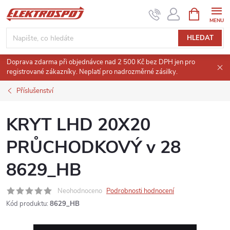
Přejít
NÁKUPNÍ
KOŠÍK
na
obsah
HLEDAT
Doprava zdarma při objednávce nad 2 500 Kč bez DPH jen pro
registrované zákazníky. Neplatí pro nadrozměrné zásilky.
Příslušenství
KRYT LHD 20X20
PRŮCHODKOVÝ v 28
8629_HB
Neohodnoceno
Podrobnosti hodnocení
Kód produktu:
8629_HB