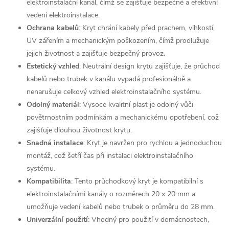
elektroinstalační kanál, čímž se zajišťuje bezpečné a efektivní
vedení elektroinstalace.
Ochrana kabelů
: Kryt chrání kabely před prachem, vlhkostí,
UV zářením a mechanickým poškozením, čímž prodlužuje
jejich životnost a zajišťuje bezpečný provoz.
Estetický vzhled
: Neutrální design krytu zajišťuje, že průchod
kabelů nebo trubek v kanálu vypadá profesionálně a
nenarušuje celkový vzhled elektroinstalačního systému.
Odolný materiál
: Vysoce kvalitní plast je odolný vůči
povětrnostním podmínkám a mechanickému opotřebení, což
zajišťuje dlouhou životnost krytu.
Snadná instalace
: Kryt je navržen pro rychlou a jednoduchou
montáž, což šetří čas při instalaci elektroinstalačního
systému.
Kompatibilita
: Tento průchodkový kryt je kompatibilní s
elektroinstalačními kanály o rozměrech 20 x 20 mm a
umožňuje vedení kabelů nebo trubek o průměru do 28 mm.
Univerzální použití
: Vhodný pro použití v domácnostech,