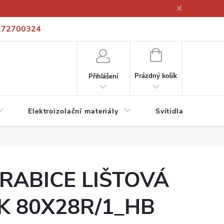
272700324
í podmínky
Podmínky ochrany osobních údajů
Kontakty
NÁKUPNÍ
KOŠÍK
Prázdný košík
Přihlášení
Elektroizolační materiály
Svítidla a zdroje
RABICE LIŠTOVÁ
K 80X28R/1_HB