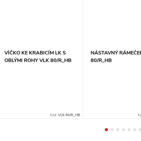
VÍČKO KE KRABICÍM LK S
NÁSTAVNÝ RÁMEČE
OBLÝMI ROHY VLK 80/R_HB
80/R_HB
Kód:
VLK 80/R_HB
K