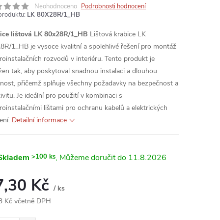
Neohodnoceno
Podrobnosti hodnocení
produktu:
LK 80X28R/1_HB
ice lištová LK 80x28R/1_HB
Lištová krabice LK
8R/1_HB je vysoce kvalitní a spolehlivé řešení pro montáž
troinstalačních rozvodů v interiéru. Tento produkt je
žen tak, aby poskytoval snadnou instalaci a dlouhou
tnost, přičemž splňuje všechny požadavky na bezpečnost a
ivitu. Je ideální pro použití v kombinaci s
troinstalačními lištami pro ochranu kabelů a elektrických
ení.
Detailní informace
Skladem
>100 ks
11.8.2026
7,30 Kč
/ ks
3 Kč včetně DPH
ná