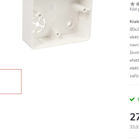
Kód 
Krab
80x2
elek
navr
živo
efekt
elek
zaříz
2
33,0
Měr