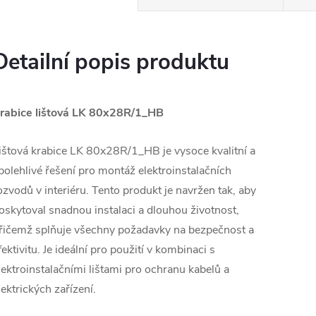
Detailní popis produktu
rabice lištová LK 80x28R/1_HB
ištová krabice LK 80x28R/1_HB je vysoce kvalitní a
polehlivé řešení pro montáž elektroinstalačních
ozvodů v interiéru. Tento produkt je navržen tak, aby
oskytoval snadnou instalaci a dlouhou životnost,
řičemž splňuje všechny požadavky na bezpečnost a
fektivitu. Je ideální pro použití v kombinaci s
lektroinstalačními lištami pro ochranu kabelů a
lektrických zařízení.