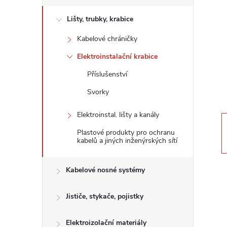
s
Lišty, trubky, krabice
t
Kabelové chráničky
r
Elektroinstalační krabice
a
Příslušenství
Svorky
n
Elektroinstal. lišty a kanály
n
Plastové produkty pro ochranu
kabelů a jiných inženýrských sítí
í
Kabelové nosné systémy
p
Jističe, stykače, pojistky
a
Elektroizolační materiály