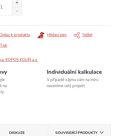
:
Dotaz k produktu
Hlídací pes
Sdílet
Tisk
ka:
KOPOS KOLÍN a.s.
evy
Individuální kalkulace
jte
V případě zájmu vám na míru
% na
naceníme celý projekt.
ty.
DISKUZE
SOUVISEJÍCÍ PRODUKTY