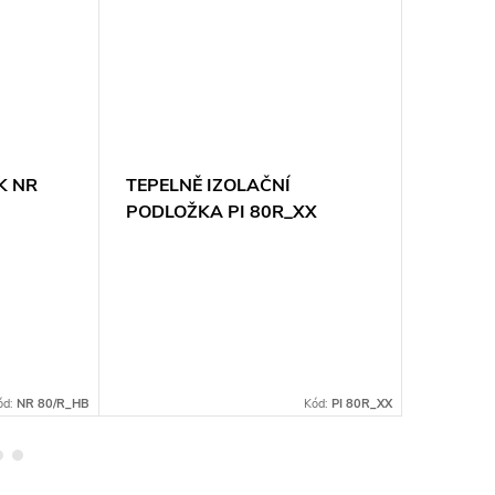
K NR
TEPELNĚ IZOLAČNÍ
KRYT L
PODLOŽKA PI 80R_XX
8639_
ód:
NR 80/R_HB
Kód:
PI 80R_XX