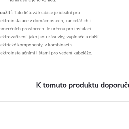
nenarušuje jeho vzhled.
oužití:
Tato lištová krabice je ideální pro
lektroinstalace v domácnostech, kancelářích i
omerčních prostorech. Je určena pro instalaci
lektrozařízení, jako jsou zásuvky, vypínače a další
lektrické komponenty, v kombinaci s
lektroinstalačními lištami pro vedení kabeláže.
K tomuto produktu doporuču