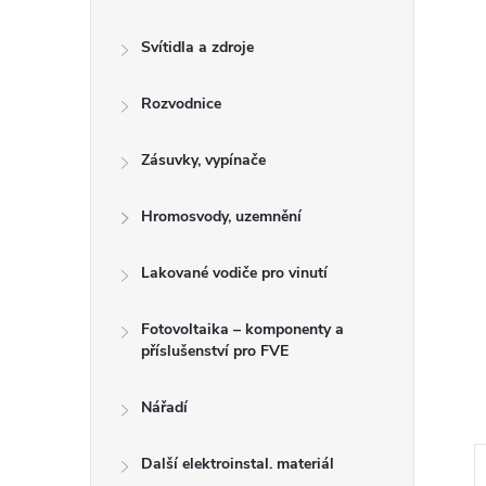
n
e
Svítidla a zdroje
l
Rozvodnice
Zásuvky, vypínače
Hromosvody, uzemnění
Lakované vodiče pro vinutí
Fotovoltaika – komponenty a
příslušenství pro FVE
Nářadí
Další elektroinstal. materiál