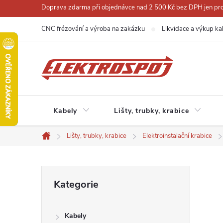
Přejít
Doprava zdarma při objednávce nad 2 500 Kč bez DPH jen pro 
na
CNC frézování a výroba na zakázku
Likvidace a výkup ka
obsah
Kabely
Lišty, trubky, krabice
Lišty, trubky, krabice
Elektroinstalační krabice
Domů
P
Přeskočit
Kategorie
kategorie
o
Kabely