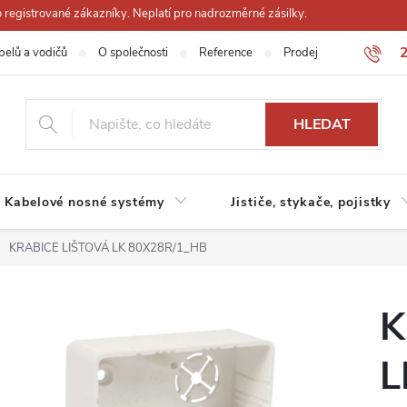
registrované zákazníky. Neplatí pro nadrozměrné zásilky.
belů a vodičů
O společnosti
Reference
Prodejna
Obchodn
HLEDAT
Kabelové nosné systémy
Jističe, stykače, pojistky
KRABICE LIŠTOVÁ LK 80X28R/1_HB
K
L