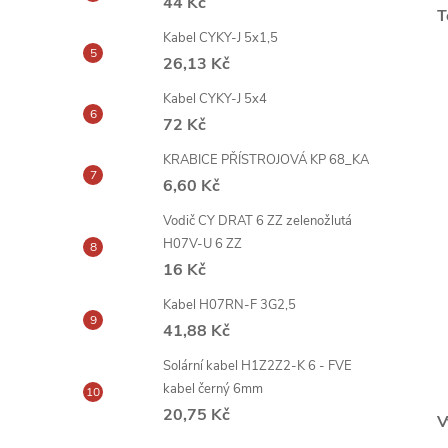
44 Kč
T
Kabel CYKY-J 5x1,5
26,13 Kč
Kabel CYKY-J 5x4
72 Kč
KRABICE PŘÍSTROJOVÁ KP 68_KA
6,60 Kč
Vodič CY DRAT 6 ZZ zelenožlutá
H07V-U 6 ZZ
16 Kč
Kabel H07RN-F 3G2,5
41,88 Kč
Solární kabel H1Z2Z2-K 6 - FVE
kabel černý 6mm
20,75 Kč
V