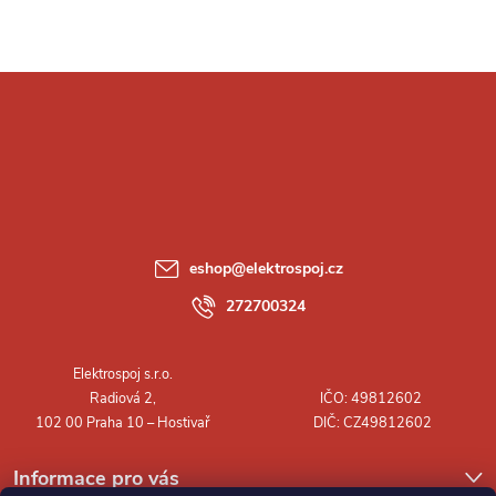
Z
á
p
a
eshop
@
elektrospoj.cz
t
272700324
í
Informace pro vás