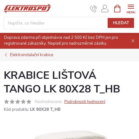
Přejít
NÁKUPNÍ
KOŠÍK
na
obsah
HLEDAT
Doprava zdarma při objednávce nad 2 500 Kč bez DPH jen pro
registrované zákazníky. Neplatí pro nadrozměrné zásilky.
Elektroinstalační krabice
KRABICE LIŠTOVÁ
TANGO LK 80X28 T_HB
Neohodnoceno
Podrobnosti hodnocení
Kód produktu:
LK 80X28 T_HB