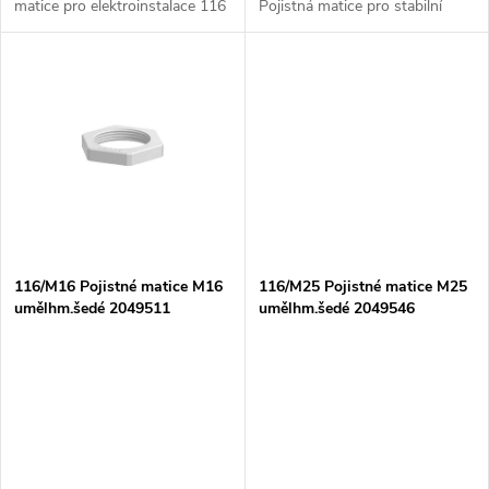
k
matice pro elektroinstalace 116
Pojistná matice pro stabilní
k
M25 LGR PA Pojistná matice
uchycení kabelových vývodek
t
sv.š. 2048930 je vysoce kvalitní
116/M20 Pojistné matice M20
pojistná matice určená pro...
umělhm. šedé 2049538 jsou
t
vysoce...
ů
ů
116/M16 Pojistné matice M16
116/M25 Pojistné matice M25
umělhm.šedé 2049511
umělhm.šedé 2049546