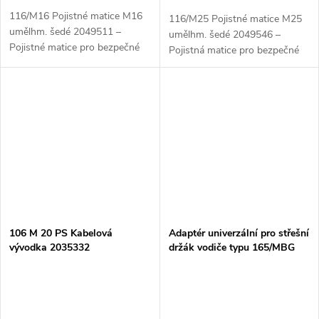
116/M16 Pojistné matice M16
116/M25 Pojistné matice M25
umělhm. šedé 2049511 –
umělhm. šedé 2049546 –
Pojistné matice pro bezpečné
Pojistná matice pro bezpečné
uchycení kabelových vývodek
uchycení kabelových vývodek
116/M16 Pojistné matice M16
116/M25 Pojistné matice M25
umělhm. šedé 2049511 jsou
umělhm. šedé 2049546 jsou
kvalitní...
kvalitní...
106 M 20 PS Kabelová
Adaptér univerzální pro střešní
vývodka 2035332
držák vodiče typu 165/MBG
5218882