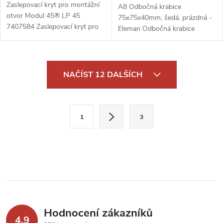
Zaslepovací kryt pro montážní
A8 Odbočná krabice
otvor Modul 45® LP 45
75x75x40mm, šedá, prázdná -
7407584 Zaslepovací kryt pro
Eleman Odbočná krabice
montážní otvor Modul 45® LP
Eleman A8 o rozměrech
45 7407584 je praktický a
75x75x40mm v neutrální šedé
vysoce funkční kryt, který
barvě je ideálním řešením pro
O
slouží k...
rozvod elektrických...
NAČÍST 12 DALŠÍCH
v
l
S
1
3
t
á
r
d
á
a
n
k
c
o
í
v
Hodnocení zákazníků
4,9
á