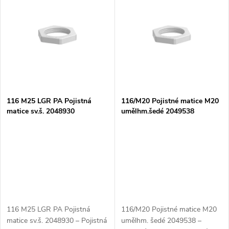
z
ý
Abecedně
e
p
n
i
í
s
p
116 M25 LGR PA Pojistná
116/M20 Pojistné matice M20
matice sv.š. 2048930
umělhm.šedé 2049538
p
r
r
o
o
d
d
u
116 M25 LGR PA Pojistná
116/M20 Pojistné matice M20
u
matice sv.š. 2048930 – Pojistná
umělhm. šedé 2049538 –