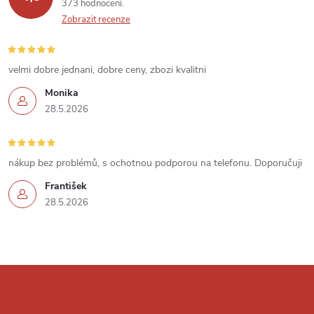
p
373 hodnocení
n
Zobrazit recenze
r
í
v
velmi dobre jednani, dobre ceny, zbozi kvalitni
k
Monika
28.5.2026
y
v
nákup bez problémů, s ochotnou podporou na telefonu. Doporučuji
ý
František
p
28.5.2026
i
s
Z
u