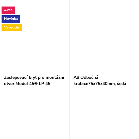
prvek, navržený pro efektivní
1361163) je kvalitní upevňovací
Akce
upevnění a vzdálení kabelů,
prvek určený pro bezpečné a
trubek nebo jiných...
stabilní uchycení kabelů,
Novinka
trubek...
Výprodej
Zaslepovací kryt pro montážní
A8 Odbočná
otvor Modul 45® LP 45
krabice75x75x40mm, šedá
7407584
prázdná Eleman