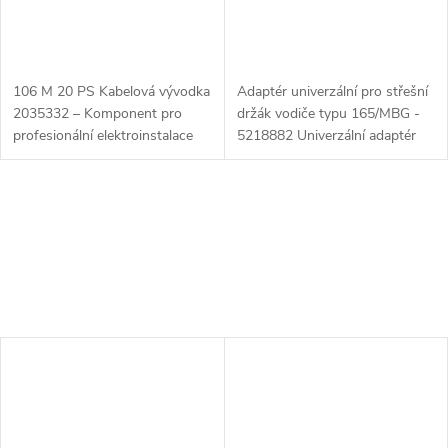
106 M 20 PS Kabelová vývodka
Adaptér univerzální pro střešní
2035332 – Komponent pro
držák vodiče typu 165/MBG -
profesionální elektroinstalace
5218882 Univerzální adaptér
106 M 20 PS Kabelová vývodka
5218882 je navržen speciálně
2035332 je vysoce kvalitní
pro použití se střešním
kabelová vývodka určená pro...
držákem vodiče typu 165/MBG.
Tento...