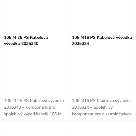
106 M 25 PS Kabelová
106 M16 PS Kabelová vývodka
vývodka 2035340
2035324
106 M 25 PS Kabelová vývodka
106 M16 PS Kabelová vývodka
2035340 – Komponent pro
2035324 – Spolehlivý
spolehlivý vývod kabelů 106 M
komponent pro elektroinstalace
25 PS Kabelová vývodka
106 M16 PS Kabelová vývodka
2035340 je vysoce kvalitní
2035324 je kvalitní kabelová
kabelová vývodka, která
vývodka určená pro bezpečný