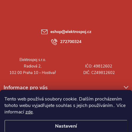
á
p
a
eshop
@
elektrospoj.cz
t
272700324
í
Informace pro vás
Tento web používá soubory cookie. Dalším procházením
tohoto webu vyjadřujete souhlas s jejich používáním.. Více
informací
zde
.
Nastavení