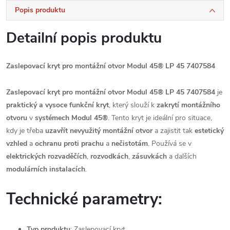
Popis produktu
Detailní popis produktu
Zaslepovací kryt pro montážní otvor Modul 45® LP 45 7407584
Zaslepovací kryt pro montážní otvor Modul 45® LP 45 7407584
je
praktický a vysoce funkční kryt
, který slouží k
zakrytí montážního
otvoru
v
systémech Modul 45®
. Tento kryt je ideální pro situace,
kdy je třeba
uzavřít nevyužitý montážní otvor
a zajistit tak
estetický
vzhled
a
ochranu proti prachu
a
nečistotám
. Používá se v
elektrických rozvaděčích
,
rozvodkách
,
zásuvkách
a dalších
modulárních instalacích
.
Technické parametry:
Typ produktu
: Zaslepovací kryt