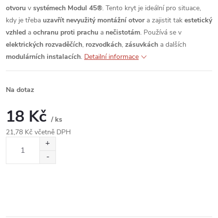
otvoru
v
systémech Modul 45®
. Tento kryt je ideální pro situace,
kdy je třeba
uzavřít nevyužitý montážní otvor
a zajistit tak
estetický
vzhled
a
ochranu proti prachu
a
nečistotám
. Používá se v
elektrických rozvaděčích
,
rozvodkách
,
zásuvkách
a dalších
modulárních instalacích
.
Detailní informace
Na dotaz
18 Kč
/ ks
21,78 Kč včetně DPH
Měrná
cena: