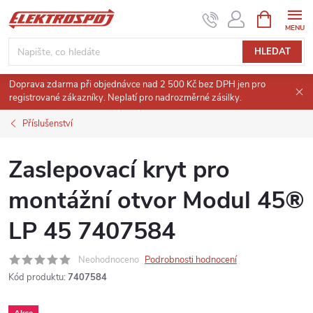
Přejít
NÁKUPNÍ
KOŠÍK
na
obsah
HLEDAT
Doprava zdarma při objednávce nad 2 500 Kč bez DPH jen pro
registrované zákazníky. Neplatí pro nadrozměrné zásilky.
Příslušenství
Zaslepovací kryt pro
montážní otvor Modul 45®
LP 45 7407584
Neohodnoceno
Podrobnosti hodnocení
Kód produktu:
7407584