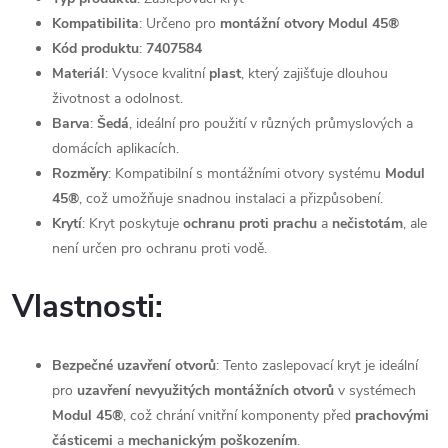
Kompatibilita
: Určeno pro
montážní otvory Modul 45®
Kód produktu
:
7407584
Materiál
: Vysoce kvalitní
plast
, který zajišťuje dlouhou
životnost a odolnost.
Barva
:
Šedá
, ideální pro použití v různých průmyslových a
domácích aplikacích.
Rozměry
: Kompatibilní s montážními otvory systému
Modul
45®
, což umožňuje snadnou instalaci a přizpůsobení.
Krytí
: Kryt poskytuje
ochranu proti prachu
a
nečistotám
, ale
není určen pro ochranu proti vodě.
Vlastnosti:
Bezpečné uzavření otvorů
: Tento zaslepovací kryt je ideální
pro
uzavření nevyužitých montážních otvorů
v systémech
Modul 45®
, což chrání vnitřní komponenty před
prachovými
částicemi
a
mechanickým poškozením
.