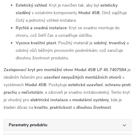
Estetický vzhled
: Kryt je navržen tak, aby byl
esteticky
sladěný
s ostatními komponenty
Modul 45®
, čímž zajišťuje
čistý a jednotný vzhled instalace.
Rychlá a snadná instalace
: Kryt se snadno montuje do
otvoru, což šetří čas a usnadňuje údržbu.
Vysoce kvalitní plast
: Použitý materiál je
odolný
,
trvanlivý
a
odolný vůči běžným provozním podmínkám, což zaručuje
dlouhou životnost produktu.
Zaslepovací kryt pro montážní otvor Modul 45® LP 45 7407584
je
ideálním řešením pro
uzavření nevyužitých montážních otvorů
v
systémech
Modul 45®
. Poskytuje
estetické uzavření
,
ochranu proti
prachu
a
nečistotám
, a zároveň je snadno instalovatelný. Tento kryt
je vhodný pro
elektrické instalace
a
modulární systémy
, kde je
kladen důraz na
kvalitu
,
praktickost
a
dlouhou životnost
.
Parametry produktu