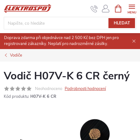
Přejít
NÁKUPNÍ
KOŠÍK
na
obsah
HLEDAT
Doprava zdarma při objednávce nad 2 500 Kč bez DPH jen pro
registrované zákazníky. Neplatí pro nadrozměrné zásilky.
Vodiče
Vodič H07V-K 6 CR černý
Neohodnoceno
Podrobnosti hodnocení
Kód produktu:
H07V-K 6 CR