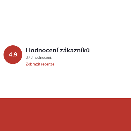
Hodnocení zákazníků
4,9
373 hodnocení
Zobrazit recenze
Z
á