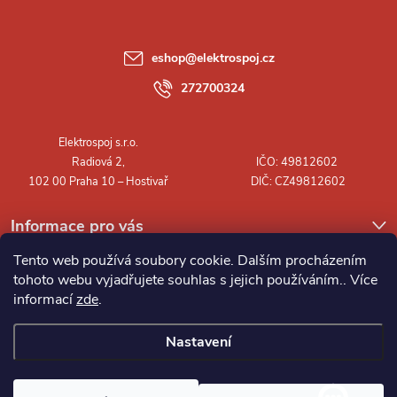
p
a
eshop
@
elektrospoj.cz
t
272700324
í
Informace pro vás
Tento web používá soubory cookie. Dalším procházením
tohoto webu vyjadřujete souhlas s jejich používáním.. Více
informací
zde
.
Nastavení
Copyright 2026
Elektrospoj s.r.o.
. Všechna práva vyhrazena.