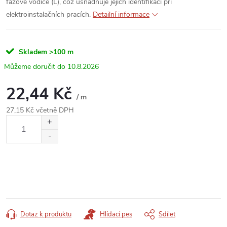
fázové vodiče (L), což usnadňuje jejich identifikaci při
elektroinstalačních pracích.
Detailní informace
Skladem
>100 m
10.8.2026
22,44 Kč
/ m
27,15 Kč včetně DPH
Měrná
cena:
Dotaz k produktu
Hlídací pes
Sdílet