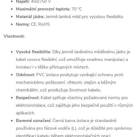
Napětí:
450/750 V
Maximální provozní teplota:
70 °C
Materiál jádra:
Jemně laněná měď pro vysokou flexibilitu
Normy:
CE, RoHS
Vlastnosti:
Vysoká flexibilita:
Díky jemně laněnému měděnému jádru je
kabel vysoce flexibilní, což umožňuje snadnou manipulaci a
instalaci i v těžko přístupných místech.
Odolnost:
PVC izolace poskytuje vynikající ochranu proti
mechanickému poškození, vlhkosti, olejům a běžným
chemikáliím, což prodlužuje životnost kabelu.
Bezpečnost:
Kabel splňuje všechny požadované normy pro
elektroinstalace, což zajišťuje jeho bezpečné použití v různých
aplikacích.
Barevné označení:
Černá barva izolace je standardně
používána pro fázové vodiče (L), což je důležité pro správnou
identifikaci kabelu během elektroinstalačních prací.