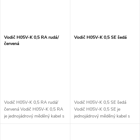
Vodič H05V-K 0,5 RA rudá/
Vodič H05V-K 0,5 SE šedá
červená
Vodič H05V-K 0,5 RA rudá/
Vodič H05V-K 0,5 SE šedá
červená Vodič H05V-K 0,5 RA
Vodič H05V-K 0,5 SE je
je jednojádrový měděný kabel s
jednojádrový měděný kabel s
PVC izolací, určený pro flexibilní
PVC izolací, určený pro flexibilní
elektroinstalace. Tento vodič je
elektroinstalace. Tento vodič je
ideální pro aplikace,...
ideální pro aplikace, kde je...