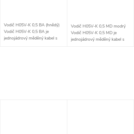
Vodič H05V-K 0,5 BA (hnědý)
Vodič H05V-K 0,5 MD modrý
Vodič H05V-K 0,5 BA je
Vodič H05V-K 0,5 MD je
jednojádrový měděný kabel s
jednojádrový měděný kabel s
PVC izolací, určený pro flexibilní
PVC izolací, určený pro flexibilní
elektroinstalace. Tento vodič
elektroinstalace. Tento vodič je
splňuje normu H05V-K, což...
vhodný pro aplikace, kde je...