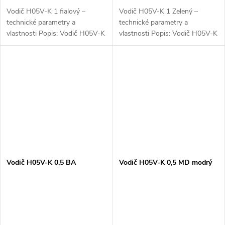
Vodič H05V-K 1 fialový –
Vodič H05V-K 1 Zelený –
technické parametry a
technické parametry a
vlastnosti Popis: Vodič H05V-K
vlastnosti Popis: Vodič H05V-K
1 fialový je flexibilní elektrický
1 Zelený je flexibilní elektrický
kabel s měděným vodičem a
kabel s měděným vodičem a
PVC izolací. Tento kabel je
PVC izolací, určený pro
určen pro...
nízkonapěťové...
Vodič H05V-K 0,5 BA
Vodič H05V-K 0,5 MD modrý