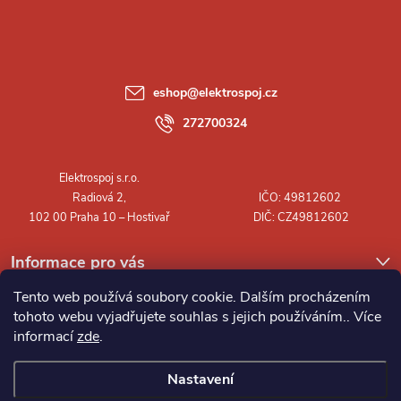
p
a
eshop
@
elektrospoj.cz
t
272700324
í
Informace pro vás
Tento web používá soubory cookie. Dalším procházením
tohoto webu vyjadřujete souhlas s jejich používáním.. Více
informací
zde
.
Nastavení