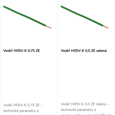
z
ý
Abecedně
e
p
n
i
í
s
p
Vodič H05V-K 0,75 ZE
Vodič H05V-K 0,5 ZE zelená
p
r
r
o
o
d
d
u
Vodič H05V-K 0,5 ZE zelený –
Vodič H05V-K 0,75 ZE –
u
technické parametry a
technické parametry a