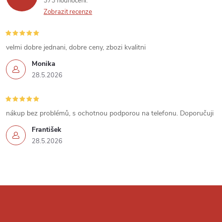
p
373 hodnocení
n
Zobrazit recenze
r
í
v
velmi dobre jednani, dobre ceny, zbozi kvalitni
k
Monika
28.5.2026
y
v
nákup bez problémů, s ochotnou podporou na telefonu. Doporučuji
ý
František
p
28.5.2026
i
s
Z
u
á