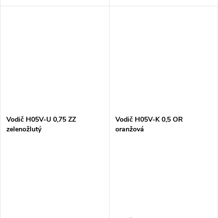
0,75 fialový je flexibilní
Vodič H05V-K 0,5 ZZ
elektrický kabel s měděným
zelenožlutý je flexibilní
jádrem a PVC izolací. Tento
elektrický kabel, který se skládá
kabel je...
z měděného vodiče a...
Vodič H05V-U 0,75 ZZ
Vodič H05V-K 0,5 OR
zelenožlutý
oranžová