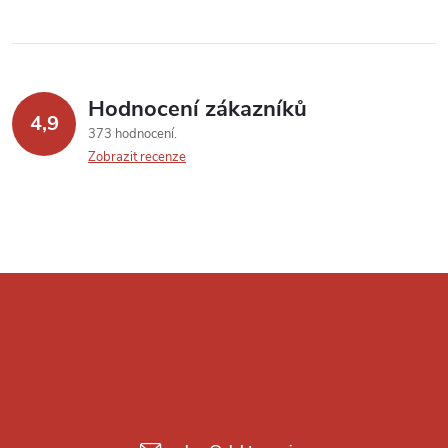
Hodnocení zákazníků
4,9
373 hodnocení
Zobrazit recenze
Z
á
p
a