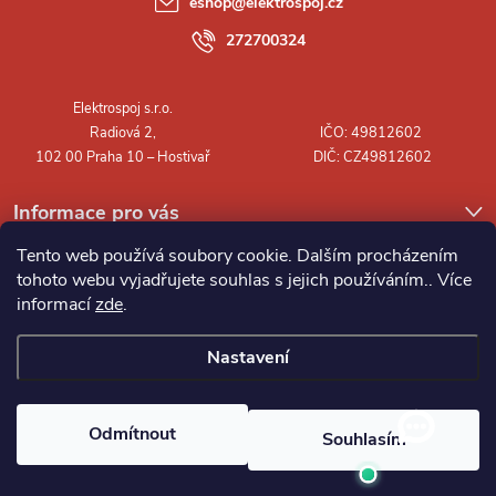
eshop
@
elektrospoj.cz
t
272700324
í
Informace pro vás
Tento web používá soubory cookie. Dalším procházením
tohoto webu vyjadřujete souhlas s jejich používáním.. Více
informací
zde
.
Nastavení
Copyright 2026
Elektrospoj s.r.o.
. Všechna práva vyhrazena.
Odmítnout
Souhlasím
Vytvořil Shoptet