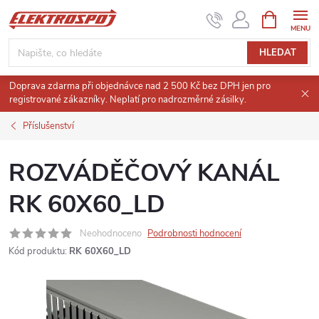
Přejít
NÁKUPNÍ
KOŠÍK
na
obsah
HLEDAT
Doprava zdarma při objednávce nad 2 500 Kč bez DPH jen pro
registrované zákazníky. Neplatí pro nadrozměrné zásilky.
Příslušenství
ROZVÁDĚČOVÝ KANÁL
RK 60X60_LD
Neohodnoceno
Podrobnosti hodnocení
Kód produktu:
RK 60X60_LD