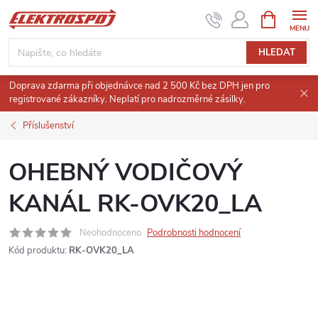
Přejít
NÁKUPNÍ
KOŠÍK
na
obsah
HLEDAT
Doprava zdarma při objednávce nad 2 500 Kč bez DPH jen pro
registrované zákazníky. Neplatí pro nadrozměrné zásilky.
Příslušenství
OHEBNÝ VODIČOVÝ
KANÁL RK-OVK20_LA
Neohodnoceno
Podrobnosti hodnocení
Kód produktu:
RK-OVK20_LA