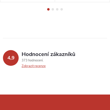
Hodnocení zákazníků
4,9
373 hodnocení
Zobrazit recenze
Z