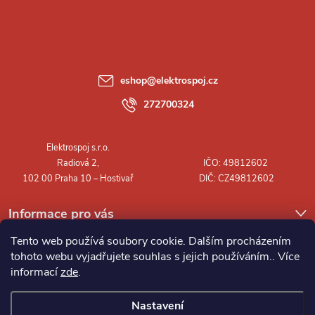
á
p
a
eshop
@
elektrospoj.cz
t
272700324
í
Informace pro vás
Tento web používá soubory cookie. Dalším procházením
tohoto webu vyjadřujete souhlas s jejich používáním.. Více
informací
zde
.
Nastavení