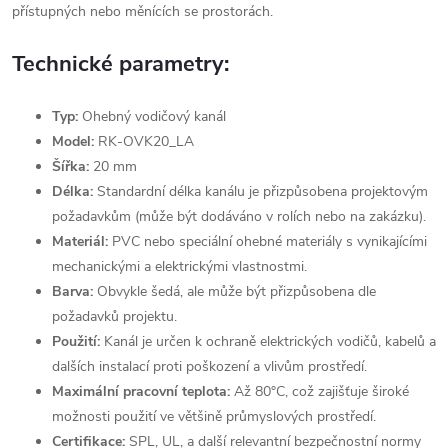
přístupných nebo měnících se prostorách.
Technické parametry:
Typ:
Ohebný vodičový kanál
Model:
RK-OVK20_LA
Šířka:
20 mm
Délka:
Standardní délka kanálu je přizpůsobena projektovým
požadavkům (může být dodáváno v rolích nebo na zakázku).
Materiál:
PVC nebo speciální ohebné materiály s vynikajícími
mechanickými a elektrickými vlastnostmi.
Barva:
Obvykle šedá, ale může být přizpůsobena dle
požadavků projektu.
Použití:
Kanál je určen k ochraně elektrických vodičů, kabelů a
dalších instalací proti poškození a vlivům prostředí.
Maximální pracovní teplota:
Až 80°C, což zajišťuje široké
možnosti použití ve většině průmyslových prostředí.
Certifikace:
SPL, UL, a další relevantní bezpečnostní normy