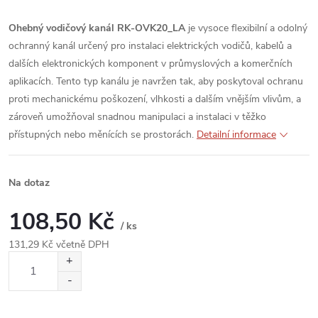
Ohebný vodičový kanál RK-OVK20_LA
je vysoce flexibilní a odolný
ochranný kanál určený pro instalaci elektrických vodičů, kabelů a
dalších elektronických komponent v průmyslových a komerčních
aplikacích. Tento typ kanálu je navržen tak, aby poskytoval ochranu
proti mechanickému poškození, vlhkosti a dalším vnějším vlivům, a
zároveň umožňoval snadnou manipulaci a instalaci v těžko
přístupných nebo měnících se prostorách.
Detailní informace
Na dotaz
108,50 Kč
/ ks
131,29 Kč včetně DPH
Měrná
cena: