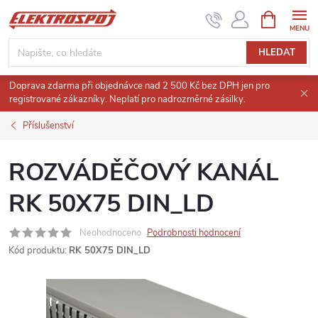
Přejít
NÁKUPNÍ
KOŠÍK
na
obsah
HLEDAT
Doprava zdarma při objednávce nad 2 500 Kč bez DPH jen pro
registrované zákazníky. Neplatí pro nadrozměrné zásilky.
Příslušenství
ROZVÁDĚČOVÝ KANÁL
RK 50X75 DIN_LD
Neohodnoceno
Podrobnosti hodnocení
Kód produktu:
RK 50X75 DIN_LD