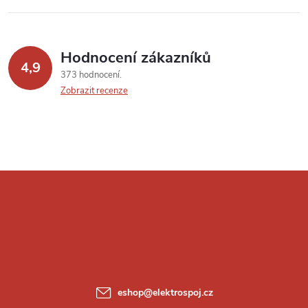
Hodnocení zákazníků
4,9
373 hodnocení
Zobrazit recenze
Z
á
p
a
eshop
@
elektrospoj.cz