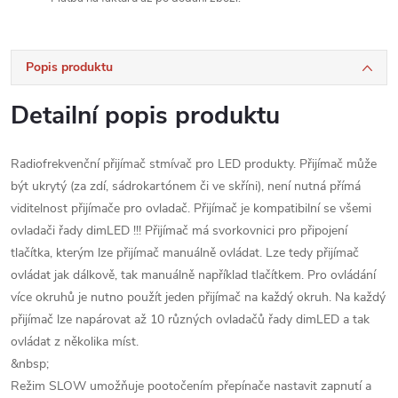
Popis produktu
Detailní popis produktu
Radiofrekvenční přijímač stmívač pro LED produkty. Přijímač může
být ukrytý (za zdí, sádrokartónem či ve skříni), není nutná přímá
viditelnost přijímače pro ovladač. Přijímač je kompatibilní se všemi
ovladači řady dimLED !!! Přijímač má svorkovnici pro připojení
tlačítka, kterým lze přijímač manuálně ovládat. Lze tedy přijímač
ovládat jak dálkově, tak manuálně například tlačítkem. Pro ovládání
více okruhů je nutno použít jeden přijímač na každý okruh. Na každý
přijímač lze napárovat až 10 různých ovladačů řady dimLED a tak
ovládat z několika míst.
&nbsp;
Režim SLOW umožňuje pootočením přepínače nastavit zapnutí a