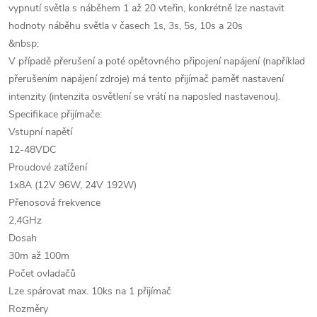
vypnutí světla s náběhem 1 až 20 vteřin, konkrétně lze nastavit
hodnoty náběhu světla v časech 1s, 3s, 5s, 10s a 20s
&nbsp;
V případě přerušení a poté opětovného připojení napájení (například
přerušením napájení zdroje) má tento přijímač paměť nastavení
intenzity (intenzita osvětlení se vrátí na naposled nastavenou).
Specifikace přijímače:
Vstupní napětí
12-48VDC
Proudové zatížení
1x8A (12V 96W, 24V 192W)
Přenosová frekvence
2,4GHz
Dosah
30m až 100m
Počet ovladačů
Lze spárovat max. 10ks na 1 přijímač
Rozměry