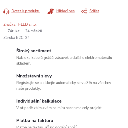
Dotaz k produktu
Hlídací pes
Sdílet
Značka:
T-LED s.r.o.
Záruka
:
24 měsíců
Záruka B2C
:
24
Široký sortiment
Nabídka kabelů, jističů, zásuvek a dalšího elektromateriálu
skladem.
Množstevní slevy
Registrujte se a získejte automaticky slevu 3% na všechny
naše produkty.
Individuální kalkulace
V případě zájmu vám na míru naceníme celý projekt.
Platba na fakturu
Platba na fakturu až po dodání zboží.