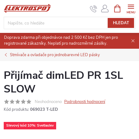
Přejít
NÁKUPNÍ
KOŠÍK
na
obsah
HLEDAT
Doprava zdarma při objednávce nad 2 500 Kč bez DPH jen pro
registrované zákazníky. Neplatí pro nadrozměrné zásilky.
Stmívače a ovladače pro jednobarevné LED pásky
Přijímač dimLED PR 1SL
SLOW
Neohodnoceno
Podrobnosti hodnocení
Kód produktu:
069023 T-LED
Slevový kód 10%: Svetlaslev