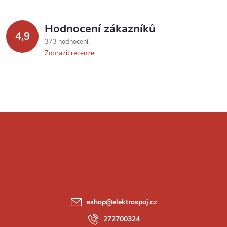
Hodnocení zákazníků
4,9
373 hodnocení
Zobrazit recenze
Z
á
p
a
eshop
@
elektrospoj.cz
t
272700324