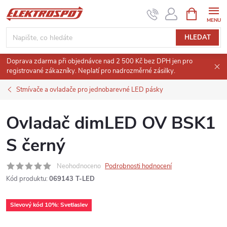
Přejít
NÁKUPNÍ
KOŠÍK
na
obsah
HLEDAT
Doprava zdarma při objednávce nad 2 500 Kč bez DPH jen pro
registrované zákazníky. Neplatí pro nadrozměrné zásilky.
Stmívače a ovladače pro jednobarevné LED pásky
Ovladač dimLED OV BSK1
S černý
Neohodnoceno
Podrobnosti hodnocení
Kód produktu:
069143 T-LED
Slevový kód 10%: Svetlaslev