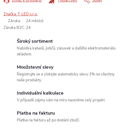
Dotaz k produktu
Hlídací pes
Sdílet
Značka:
T-LED s.r.o.
Záruka
:
24 měsíců
Záruka B2C
:
24
Široký sortiment
Nabídka kabelů, jističů, zásuvek a dalšího elektromateriálu
skladem.
Množstevní slevy
Registrujte se a získejte automaticky slevu 3% na všechny
naše produkty.
Individuální kalkulace
V případě zájmu vám na míru naceníme celý projekt.
Platba na fakturu
Platba na fakturu až po dodání zboží.