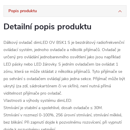
Popis produktu
Detailní popis produktu
Dálkový ovladač dimLED OV BSK1 S je bezdrátový radiofrekvenční
ovládací systém, jednoho ovladače a několik přijímačů. Ovladač je
určený pro ovládání jednobarevného osvětlení jako jsou například
LED pásky nebo LED žárovky. S jedním ovladačem lze ovládat 1
zónu, která se může skládat z několika přijímačů. Tyto přijímače se
po sehrání s ovladačem ovládají jako jedna sekce. Přijímač může být
ukrytý (za zdí, sádrokartónem či ve skříni), není nutná přímá
viditelnost přijímače pro ovladač.
Vlastnosti a výhody systému dimLED:
Stmívání je stabilní a spolehlivé, dosah ovladače ≤ 30M.
Stmívání v rozmezí 0-100%, 256 úrovní stmívání, stmívání měkké,
bez blikání. Při zapnutí dojde k pozvolnému rozsvícení, při vypnutí
dojde k pozvolnému setmění.