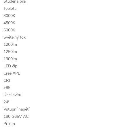
Studená bílá
Teplota
3000K
4500K
6000K
Světelný tok
1200lm
1250lm
1300lm
LED čip
Cree XPE
CRI
>85
Úhel svitu
24°
Vstupní napětí
180-265V AC
Příkon