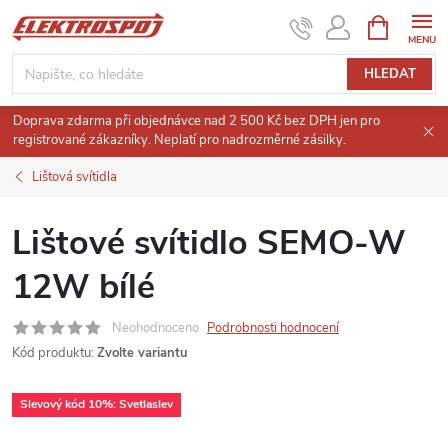
Přejít
NÁKUPNÍ
KOŠÍK
na
obsah
HLEDAT
Doprava zdarma při objednávce nad 2 500 Kč bez DPH jen pro
registrované zákazníky. Neplatí pro nadrozměrné zásilky.
Lištová svítidla
Lištové svítidlo SEMO-W
12W bílé
Neohodnoceno
Podrobnosti hodnocení
Kód produktu:
Zvolte variantu
Slevový kód 10%: Svetlaslev