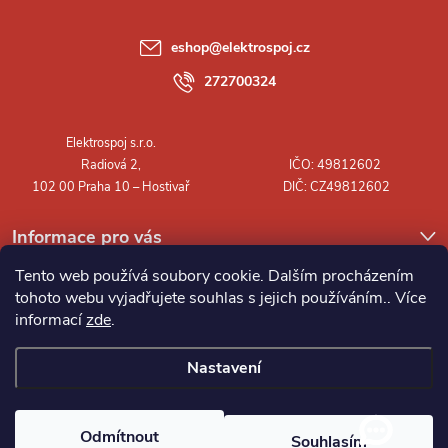
a
eshop
@
elektrospoj.cz
t
272700324
í
Informace pro vás
Tento web používá soubory cookie. Dalším procházením
tohoto webu vyjadřujete souhlas s jejich používáním.. Více
informací
zde
.
Nastavení
Copyright 2026
Elektrospoj s.r.o.
. Všechna práva vyhrazena.
Odmítnout
Souhlasím