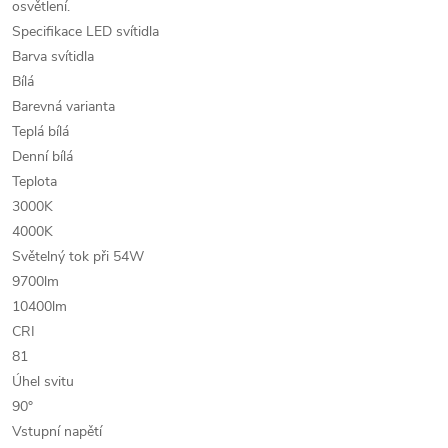
osvětlení.
Specifikace LED svítidla
Barva svítidla
Bílá
Barevná varianta
Teplá bílá
Denní bílá
Teplota
3000K
4000K
Světelný tok při 54W
9700lm
10400lm
CRI
81
Úhel svitu
90°
Vstupní napětí