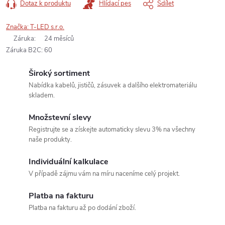
Dotaz k produktu
Hlídací pes
Sdílet
Značka:
T-LED s.r.o.
Záruka
:
24 měsíců
Záruka B2C
:
60
Široký sortiment
Nabídka kabelů, jističů, zásuvek a dalšího elektromateriálu
skladem.
Množstevní slevy
Registrujte se a získejte automaticky slevu 3% na všechny
naše produkty.
Individuální kalkulace
V případě zájmu vám na míru naceníme celý projekt.
Platba na fakturu
Platba na fakturu až po dodání zboží.