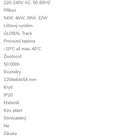
220-240V AC, 50-60HZ
Příkon
54W, 46W, 39W, 32W
Lištový systém
GLOBAL Track
Provozní teplota
-10°C až max. 40°C
Životnost
50 000h
Rozměry
1204x64x54 mm
Krytí
IP20
Materiál
Kov, plast
Stmívatelný
Ne
Záruka