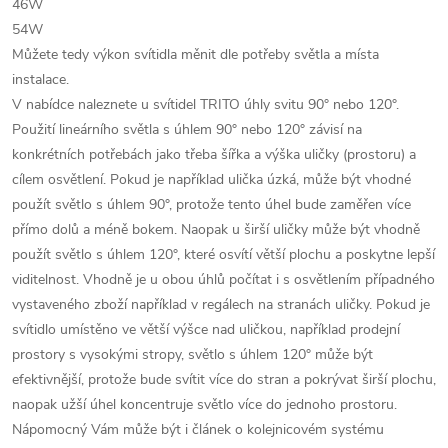
46W
54W
Můžete tedy výkon svítidla měnit dle potřeby světla a místa
instalace.
V nabídce naleznete u svítidel TRITO úhly svitu 90° nebo 120°.
Použití lineárního světla s úhlem 90° nebo 120° závisí na
konkrétních potřebách jako třeba šířka a výška uličky (prostoru) a
cílem osvětlení. Pokud je například ulička úzká, může být vhodné
použít světlo s úhlem 90°, protože tento úhel bude zaměřen více
přímo dolů a méně bokem. Naopak u širší uličky může být vhodně
použít světlo s úhlem 120°, které osvítí větší plochu a poskytne lepší
viditelnost. Vhodně je u obou úhlů počítat i s osvětlením případného
vystaveného zboží například v regálech na stranách uličky. Pokud je
svítidlo umístěno ve větší výšce nad uličkou, například prodejní
prostory s vysokými stropy, světlo s úhlem 120° může být
efektivnější, protože bude svítit více do stran a pokrývat širší plochu,
naopak užší úhel koncentruje světlo více do jednoho prostoru.
Nápomocný Vám může být i článek o kolejnicovém systému