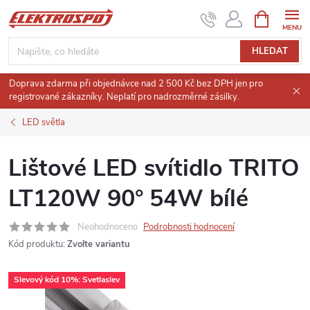
Přejít
NÁKUPNÍ
KOŠÍK
na
obsah
HLEDAT
Doprava zdarma při objednávce nad 2 500 Kč bez DPH jen pro
registrované zákazníky. Neplatí pro nadrozměrné zásilky.
LED světla
Lištové LED svítidlo TRITO
LT120W 90° 54W bílé
Neohodnoceno
Podrobnosti hodnocení
Kód produktu:
Zvolte variantu
Slevový kód 10%: Svetlaslev