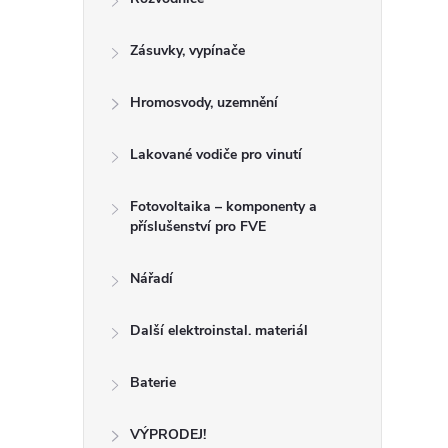
í
Zásuvky, vypínače
Hromosvody, uzemnění
r
Lakované vodiče pro vinutí
Fotovoltaika – komponenty a
příslušenství pro FVE
Nářadí
Další elektroinstal. materiál
Baterie
i
VÝPRODEJ!