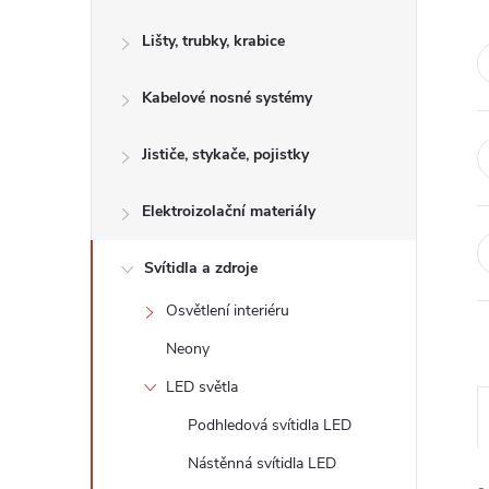
s
Lišty, trubky, krabice
t
Kabelové nosné systémy
r
a
Jističe, stykače, pojistky
n
Elektroizolační materiály
n
Svítidla a zdroje
Osvětlení interiéru
í
Neony
p
LED světla
Podhledová svítidla LED
a
Nástěnná svítidla LED