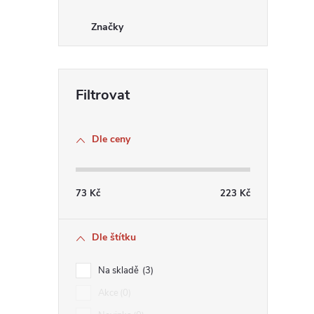
Značky
Dle ceny
73
Kč
223
Kč
Dle štítku
Na skladě
3
Akce
0