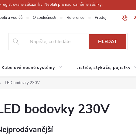
registrované zákazníky. Neplatí pro nadrozměrné zásilky.
belů a vodičů
O společnosti
Reference
Prodejna
Obchodn
HLEDAT
Kabelové nosné systémy
Jističe, stykače, pojistky
LED bodovky 230V
LED bodovky 230V
Nejprodávanější