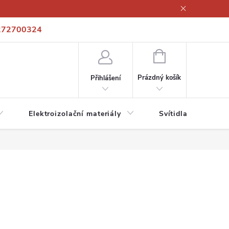
272700324
í podmínky
Podmínky ochrany osobních údajů
Kontakty
NÁKUPNÍ
KOŠÍK
Prázdný košík
Přihlášení
Elektroizolační materiály
Svítidla a zdroje