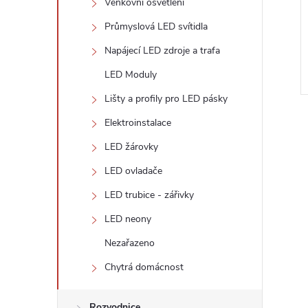
Venkovní osvětlení
Průmyslová LED svítidla
Napájecí LED zdroje a trafa
LED Moduly
Lišty a profily pro LED pásky
Elektroinstalace
LED žárovky
LED ovladače
l
LED trubice - zářivky
LED neony
Nezařazeno
Chytrá domácnost
Rozvodnice