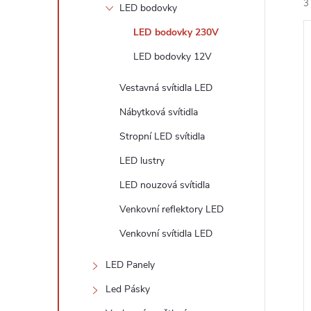
n
3
LED bodovky
e
LED bodovky 230V
LED bodovky 12V
l
Vestavná svítidla LED
Nábytková svítidla
í
i
Stropní LED svítidla
LED lustry
LED nouzová svítidla
Venkovní reflektory LED
Venkovní svítidla LED
LED Panely
Led Pásky