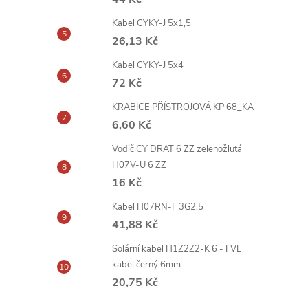
Kabel CYKY-J 5x1,5
26,13 Kč
Kabel CYKY-J 5x4
72 Kč
KRABICE PŘÍSTROJOVÁ KP 68_KA
6,60 Kč
Vodič CY DRAT 6 ZZ zelenožlutá
H07V-U 6 ZZ
16 Kč
Kabel H07RN-F 3G2,5
41,88 Kč
Solární kabel H1Z2Z2-K 6 - FVE
kabel černý 6mm
20,75 Kč