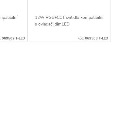
patibilní
12W RGB+CCT svítidlo kompatibilní
s ovladači dimLED
:
069502 T-LED
Kód:
069503 T-LED