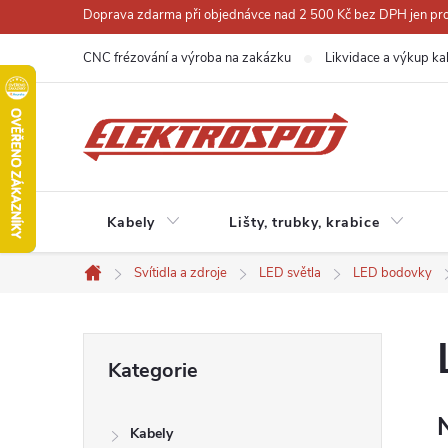
Přejít
Doprava zdarma při objednávce nad 2 500 Kč bez DPH jen pro 
na
CNC frézování a výroba na zakázku
Likvidace a výkup ka
obsah
Kabely
Lišty, trubky, krabice
Svítidla a zdroje
LED světla
LED bodovky
Domů
P
Přeskočit
Kategorie
kategorie
o
Kabely