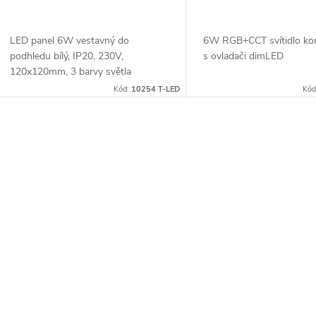
d
k
u
LED panel 6W vestavný do
6W RGB+CCT svítidlo kom
t
podhledu bílý, IP20, 230V,
s ovladači dimLED
k
120x120mm, 3 barvy světla
ů
Kód:
10254 T-LED
Kód
t
ů
O
v
á
d
a