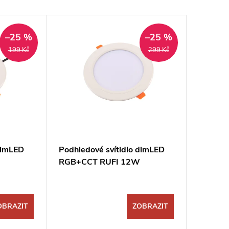
–25 %
–25 %
199 Kč
299 Kč
dimLED
Podhledové svítidlo dimLED
RGB+CCT RUFI 12W
OBRAZIT
ZOBRAZIT