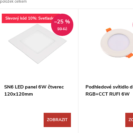
položek celkem
z
V
Slevový kód 10%: Svetlaslev
e
–25 %
ý
99 Kč
n
p
p
s
r
p
SN6 LED panel 6W čtverec
Podhledové svítidlo 
o
120x120mm
RGB+CCT RUFI 6W
r
d
o
ZOBRAZIT
Z
u