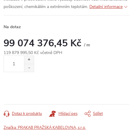
poškození, chemikáliím a extrémním teplotám.
Detailní informace
Na dotaz
99 074 376,45 Kč
/ m
119 879 995,50 Kč včetně DPH
Měrná
cena:
Dotaz k produktu
Hlídací pes
Sdílet
Značka:
PRAKAB PRAŽSKÁ KABELOVNA, s.r.o.