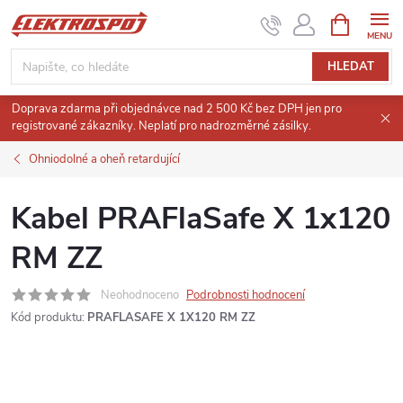
Přejít
NÁKUPNÍ
KOŠÍK
na
obsah
HLEDAT
Doprava zdarma při objednávce nad 2 500 Kč bez DPH jen pro
registrované zákazníky. Neplatí pro nadrozměrné zásilky.
Ohniodolné a oheň retardující
Kabel PRAFlaSafe X 1x120
RM ZZ
Neohodnoceno
Podrobnosti hodnocení
Kód produktu:
PRAFLASAFE X 1X120 RM ZZ