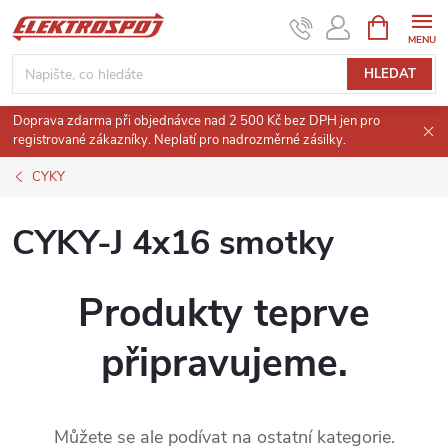
Přejít
NÁKUPNÍ
KOŠÍK
na
obsah
HLEDAT
Doprava zdarma při objednávce nad 2 500 Kč bez DPH jen pro
registrované zákazníky. Neplatí pro nadrozměrné zásilky.
CYKY
CYKY-J 4x16 smotky
Produkty teprve
připravujeme.
Můžete se ale podívat na ostatní kategorie.