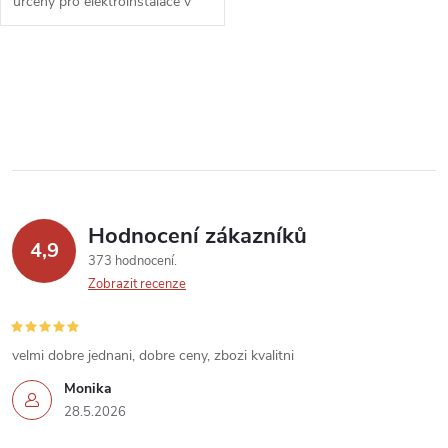
k
určený pro elektroinstalace v
k
prostředích, kde je požadována
vysoká spolehlivost, odolnost a
t
bezpečnost. Tento kabel je...
t
O
ů
v
ů
l
á
Hodnocení zákazníků
d
4,9
373 hodnocení
a
Zobrazit recenze
c
í
velmi dobre jednani, dobre ceny, zbozi kvalitni
Monika
p
28.5.2026
r