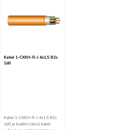
z
ý
Abecedně
e
p
n
i
í
s
p
Kabel 1-CXKH-R-J 4x1,5 B2s
1d0
p
r
r
o
o
d
d
u
Kabel 1-CXKH-R-J 4x1,5 B2s
u
1d0 je kvalitní silový kabel