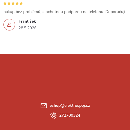
v
nákup bez problémů, s ochotnou podporou na telefonu. Doporučuji
k
František
28.5.2026
y
v
ý
Z
p
á
i
p
s
a
u
eshop
@
elektrospoj.cz
t
272700324