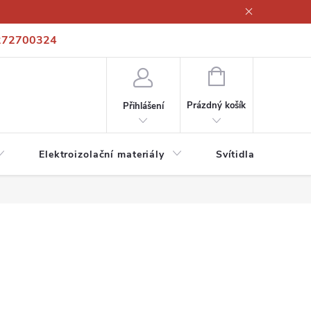
272700324
í podmínky
Podmínky ochrany osobních údajů
Kontakty
NÁKUPNÍ
KOŠÍK
Prázdný košík
Přihlášení
Elektroizolační materiály
Svítidla a zdroje