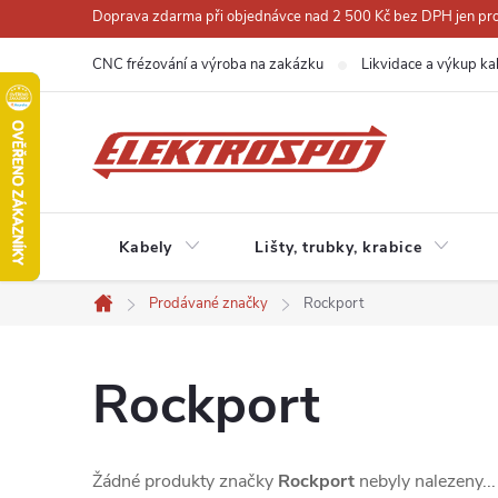
Přejít
Doprava zdarma při objednávce nad 2 500 Kč bez DPH jen pro 
na
CNC frézování a výroba na zakázku
Likvidace a výkup ka
obsah
Kabely
Lišty, trubky, krabice
Prodávané značky
Rockport
Domů
Rockport
Žádné produkty značky
Rockport
nebyly nalezeny...