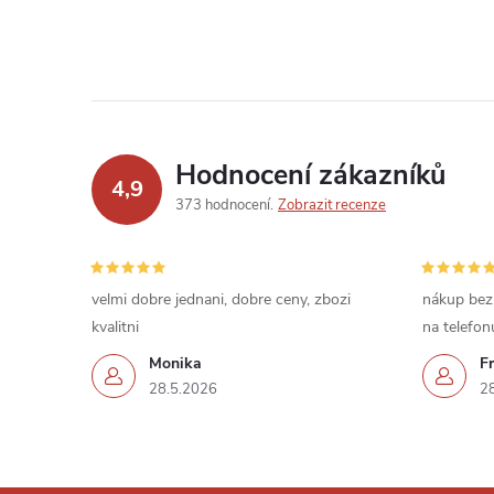
Hodnocení zákazníků
4,9
373 hodnocení
Zobrazit recenze
velmi dobre jednani, dobre ceny, zbozi
nákup bez
kvalitni
na telefon
Monika
Fr
28.5.2026
2