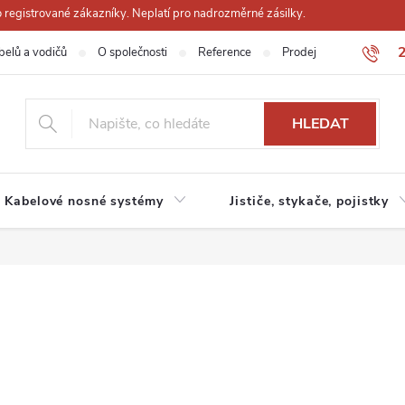
registrované zákazníky. Neplatí pro nadrozměrné zásilky.
belů a vodičů
O společnosti
Reference
Prodejna
Obchodn
HLEDAT
Kabelové nosné systémy
Jističe, stykače, pojistky