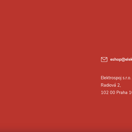
eshop
@
ele