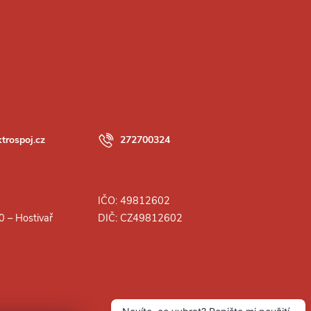
ktrospoj.cz
272700324