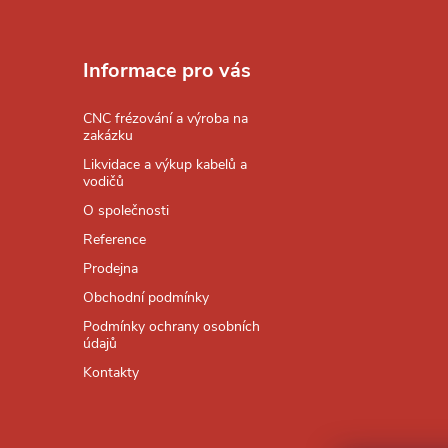
Z
á
Informace pro vás
p
CNC frézování a výroba na
zakázku
a
Likvidace a výkup kabelů a
vodičů
t
O společnosti
Reference
í
Prodejna
Obchodní podmínky
Podmínky ochrany osobních
údajů
Kontakty