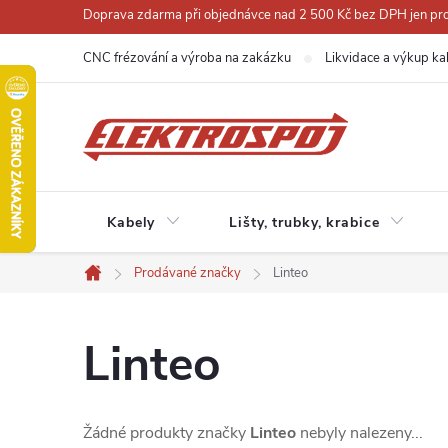
Přejít
Doprava zdarma při objednávce nad 2 500 Kč bez DPH jen pro 
na
CNC frézování a výroba na zakázku
Likvidace a výkup ka
obsah
Kabely
Lišty, trubky, krabice
Prodávané značky
Linteo
Domů
Linteo
Žádné produkty značky
Linteo
nebyly nalezeny...