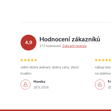
Hodnocení zákazníků
4,9
373 hodnocení
Zobrazit recenze
velmi dobre jednani, dobre ceny, zbozi
nákup bez
kvalitni
na telefon
Monika
Fr
28.5.2026
2