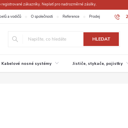
registrované zákazníky. Neplatí pro nadrozměrné zásilky.
belů a vodičů
O společnosti
Reference
Prodejna
Obchodn
HLEDAT
Kabelové nosné systémy
Jističe, stykače, pojistky