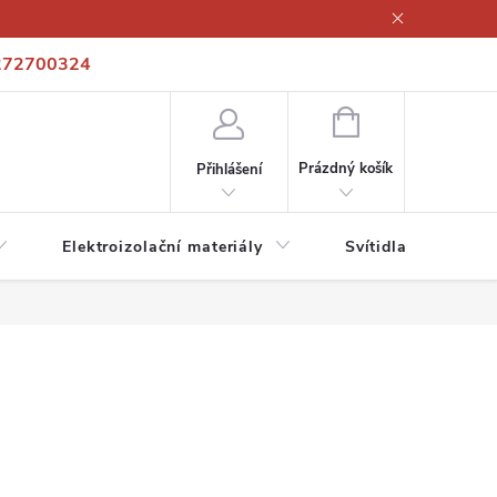
272700324
í podmínky
Podmínky ochrany osobních údajů
Kontakty
NÁKUPNÍ
KOŠÍK
Prázdný košík
Přihlášení
Elektroizolační materiály
Svítidla a zdroje