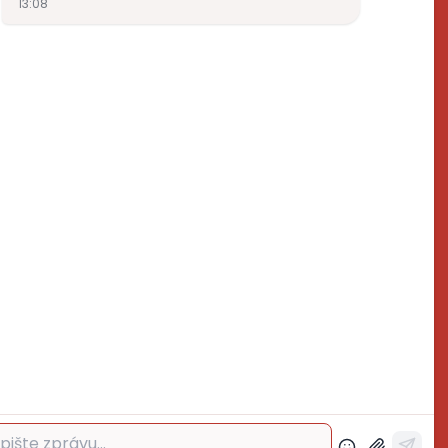
ktrospoj.cz
272700324