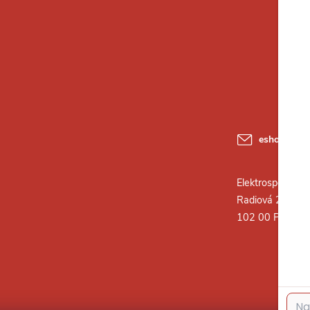
eshop
@
ele