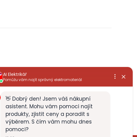
, rychlé
již několikátá objednávka,široký sortiment a
vždy za dobrou cenu+rychlé vyřízení
Zdenek Zabloudil
28.5.2026