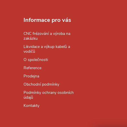
Z
á
Informace pro vás
p
CNC frézování a výroba na
zakázku
a
Likvidace a výkup kabelů a
vodičů
t
O společnosti
Reference
í
Prodejna
Obchodní podmínky
Podmínky ochrany osobních
údajů
Kontakty