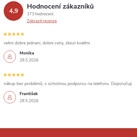
Hodnocení zákazníků
4,9
373 hodnocení
Zobrazit recenze
velmi dobre jednani, dobre ceny, zbozi kvalitni
Monika
28.5.2026
nákup bez problémů, s ochotnou podporou na telefonu. Doporučuji
František
28.5.2026
Z