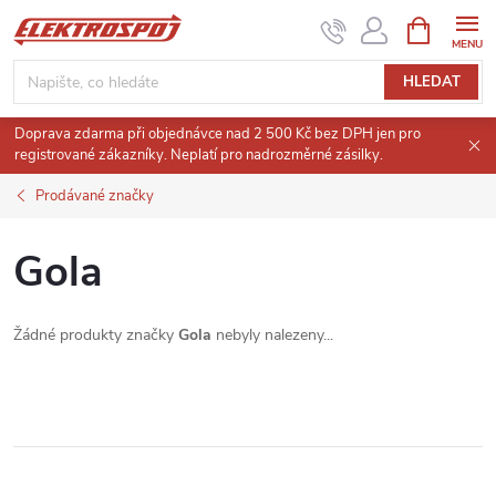
Přejít
NÁKUPNÍ
KOŠÍK
na
obsah
HLEDAT
Doprava zdarma při objednávce nad 2 500 Kč bez DPH jen pro
registrované zákazníky. Neplatí pro nadrozměrné zásilky.
Prodávané značky
Gola
Žádné produkty značky
Gola
nebyly nalezeny...