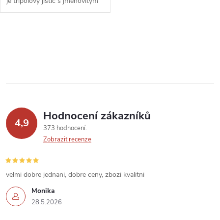
k
je třípólový jistič s jmenovitým
k
proudem 40A a zkratovou
odolností 10kA. Tento jistič je
t
určen pro ochranu třífázových...
t
O
ů
v
ů
l
á
Hodnocení zákazníků
d
4,9
373 hodnocení
a
Zobrazit recenze
c
í
velmi dobre jednani, dobre ceny, zbozi kvalitni
Monika
p
28.5.2026
r