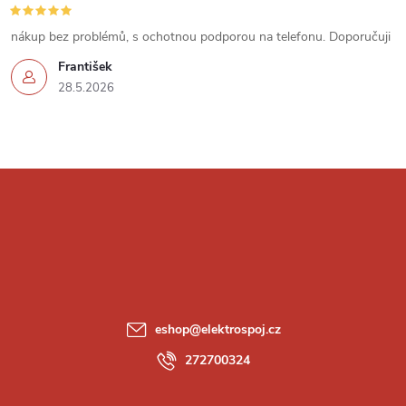
v
nákup bez problémů, s ochotnou podporou na telefonu. Doporučuji
k
František
28.5.2026
y
v
ý
Z
p
á
i
p
s
a
u
eshop
@
elektrospoj.cz
t
272700324