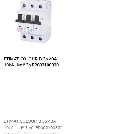
z
ý
Abecedně
e
p
n
i
í
s
p
ETIMAT COLOUR B 3p 40A
10kA Jistič 3p EP002100320
p
r
r
o
o
d
d
u
ETIMAT COLOUR B 3p 40A
u
10kA Jistič 3 pól EP002100320