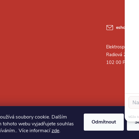
eshop
@
ele
oužívá soubory cookie. Dalším
Odmítnout
S
 tohoto webu vyjadřujete souhlas
žíváním.. Více informací
zde
.