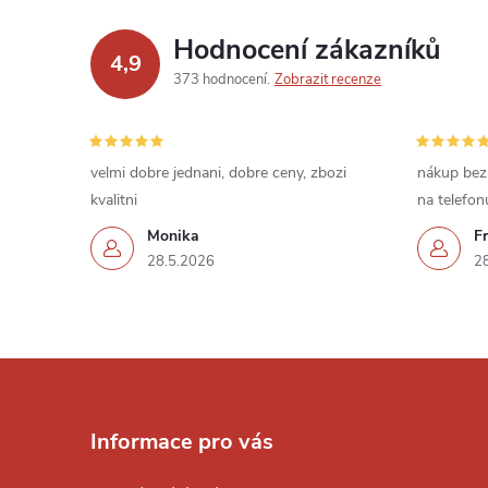
d
Hodnocení zákazníků
4,9
a
373 hodnocení
Zobrazit recenze
c
í
velmi dobre jednani, dobre ceny, zbozi
nákup bez
kvalitni
na telefon
p
Monika
Fr
r
28.5.2026
2
v
k
Z
y
á
v
Informace pro vás
ý