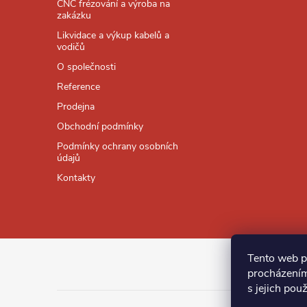
p
CNC frézování a výroba na
p
zakázku
a
Likvidace a výkup kabelů a
i
vodičů
t
s
O společnosti
Reference
í
u
Prodejna
Obchodní podmínky
Podmínky ochrany osobních
údajů
Kontakty
Tento web p
procházením
s jejich pou