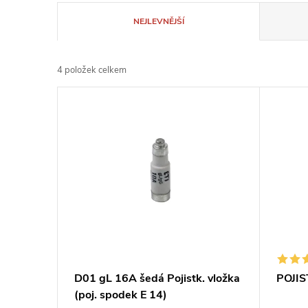
Ř
NEJLEVNĚJŠÍ
a
4
položek celkem
z
V
e
ý
n
p
í
i
p
s
r
p
D01 gL 16A šedá Pojistk. vložka
POJIS
o
(poj. spodek E 14)