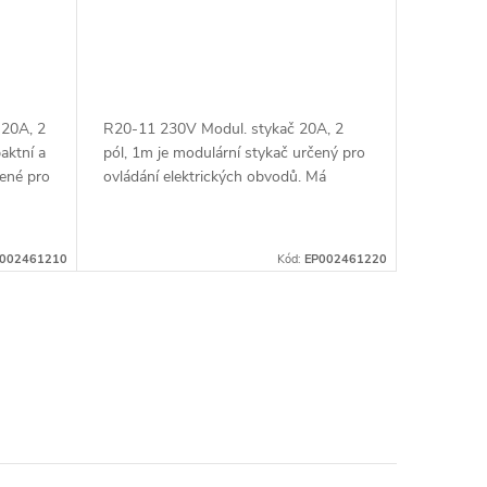
 20A, 2
R20-11 230V Modul. stykač 20A, 2
aktní a
pól, 1m je modulární stykač určený pro
čené pro
ovládání elektrických obvodů. Má
lový
jmenovitý proud 20 A a je dvoupólový,
což znamená, že je určen pro...
002461210
Kód:
EP002461220