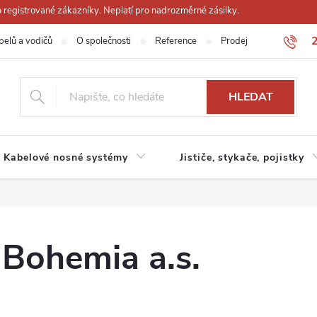
registrované zákazníky. Neplatí pro nadrozměrné zásilky.
belů a vodičů
O společnosti
Reference
Prodejna
Obchodn
HLEDAT
Kabelové nosné systémy
Jističe, stykače, pojistky
Bohemia a.s.