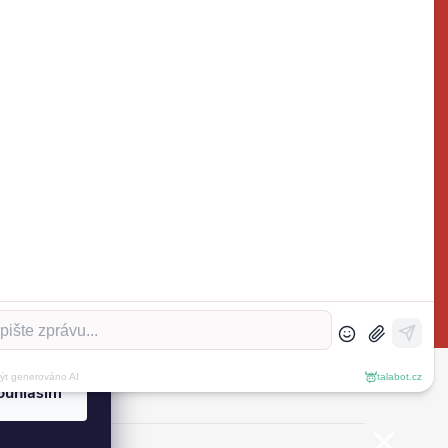
ktrospoj.cz
272700324
ouhlasím