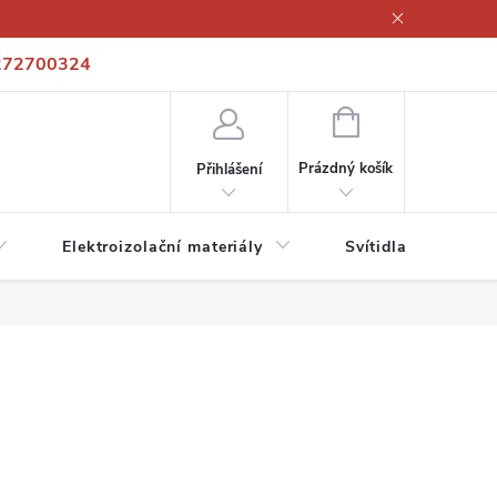
272700324
í podmínky
Podmínky ochrany osobních údajů
Kontakty
NÁKUPNÍ
KOŠÍK
Prázdný košík
Přihlášení
Elektroizolační materiály
Svítidla a zdroje