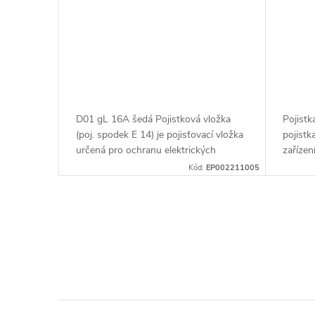
r
d
o
u
d
k
u
t
D01 gL 16A šedá Pojistková vložka
Pojist
k
(poj. spodek E 14) je pojisťovací vložka
pojistk
ů
určená pro ochranu elektrických
zařízen
t
obvodů před přetížením a zkraty. Tento
přetíže
Kód:
EP002211005
typ pojistky je označen jako...
spadá d
ů
O
v
l
á