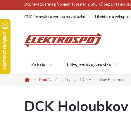
Přejít
Doprava zdarma při objednávce nad 2 500 Kč bez DPH jen pro 
na
CNC frézování a výroba na zakázku
Likvidace a výkup ka
obsah
Kabely
Lišty, trubky, krabice
Prodávané značky
DCK Holoubkov Bohemia a.s.
Domů
DCK Holoubkov 