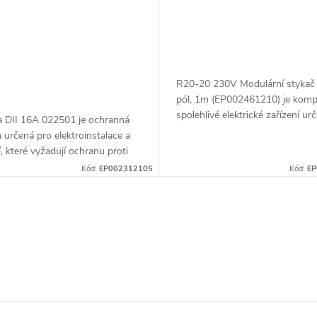
R20-20 230V Modulární stykač
pól, 1m (EP002461210) je komp
spolehlivé elektrické zařízení ur
ka DII 16A 022501 je ochranná
ovládání obvodů. Tento dvoupó
a určená pro elektroinstalace a
stykač má jmenovitý proud 20...
í, které vyžadují ochranu proti
ní a zkratu. Tento typ pojistky
Kód:
EP002312105
Kód:
EP
o kategorie DII,...