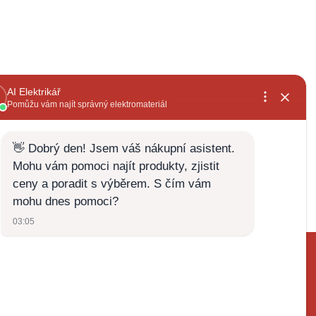
, rychlé
již několikátá objednávka,široký sortiment a
vždy za dobrou cenu+rychlé vyřízení
Zdenek Zabloudil
28.5.2026