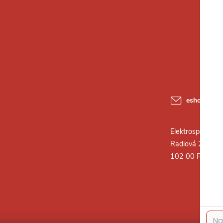
eshop
@
ele