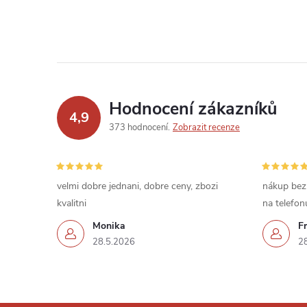
Hodnocení zákazníků
4,9
373 hodnocení
Zobrazit recenze
velmi dobre jednani, dobre ceny, zbozi
nákup bez
kvalitni
na telefon
Monika
Fr
28.5.2026
2