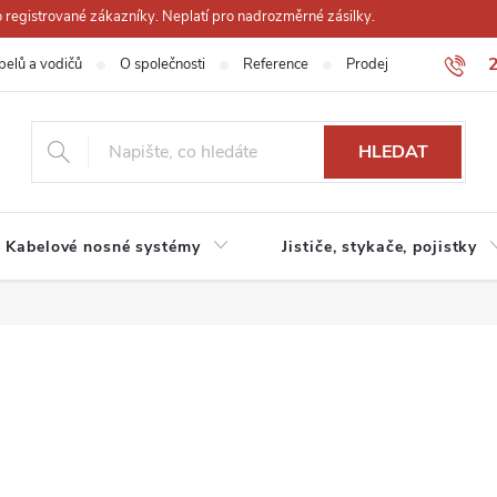
registrované zákazníky. Neplatí pro nadrozměrné zásilky.
belů a vodičů
O společnosti
Reference
Prodejna
Obchodn
HLEDAT
Kabelové nosné systémy
Jističe, stykače, pojistky