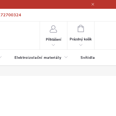
272700324
í podmínky
Podmínky ochrany osobních údajů
Kontakty
NÁKUPNÍ
KOŠÍK
Prázdný košík
Přihlášení
Elektroizolační materiály
Svítidla a zdroje