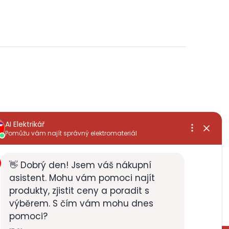
, rychlé
již několikátá objednávka,široký sortiment a
vždy za dobrou cenu+rychlé vyřízení
Zdenek Zabloudil
28.5.2026