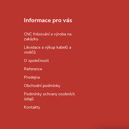
Z
á
Informace pro vás
p
CNC frézování a výroba na
zakázku
a
Likvidace a výkup kabelů a
vodičů
t
O společnosti
Reference
í
Prodejna
Obchodní podmínky
Podmínky ochrany osobních
údajů
Kontakty