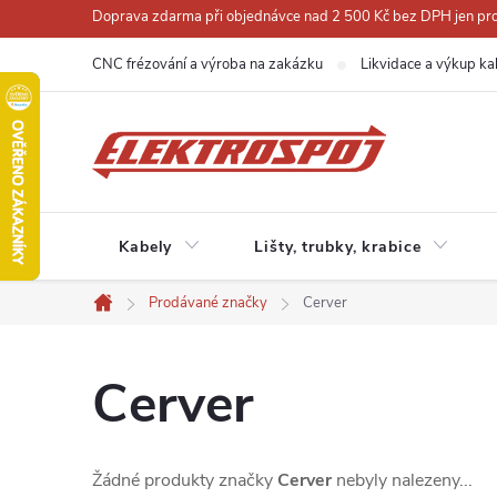
Přejít
Doprava zdarma při objednávce nad 2 500 Kč bez DPH jen pro 
na
CNC frézování a výroba na zakázku
Likvidace a výkup ka
obsah
Kabely
Lišty, trubky, krabice
Prodávané značky
Cerver
Domů
Cerver
Žádné produkty značky
Cerver
nebyly nalezeny...