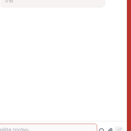
ktrospoj.cz
272700324