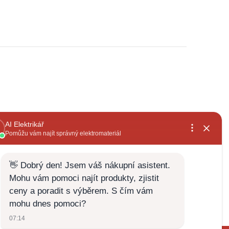
, rychlé
již několikátá objednávka,široký sortiment a
vždy za dobrou cenu+rychlé vyřízení
Zdenek Zabloudil
28.5.2026