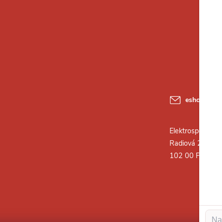
eshop
@
ele