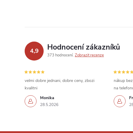
Hodnocení zákazníků
4,9
373 hodnocení
Zobrazit recenze
velmi dobre jednani, dobre ceny, zbozi
nákup bez
kvalitni
na telefon
Monika
Fr
28.5.2026
2