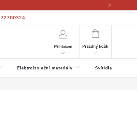
272700324
í podmínky
Podmínky ochrany osobních údajů
Kontakty
NÁKUPNÍ
KOŠÍK
Prázdný košík
Přihlášení
Elektroizolační materiály
Svítidla a zdroje