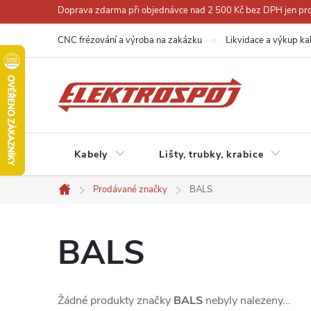
Přejít
Doprava zdarma při objednávce nad 2 500 Kč bez DPH jen pro 
na
CNC frézování a výroba na zakázku
Likvidace a výkup ka
obsah
Kabely
Lišty, trubky, krabice
Prodávané značky
BALS
Domů
BALS
Žádné produkty značky
BALS
nebyly nalezeny...