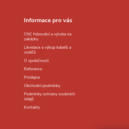
Z
á
Informace pro vás
p
CNC frézování a výroba na
zakázku
a
Likvidace a výkup kabelů a
vodičů
t
O společnosti
Reference
í
Prodejna
Obchodní podmínky
Podmínky ochrany osobních
údajů
Kontakty