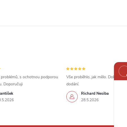
 problémů, s ochotnou podporou
Vše proběhlo, jak mělo. Dobrá cena
u. Doporučuji
dodání.
antišek
Richard Nesiba
8.5.2026
28.5.2026