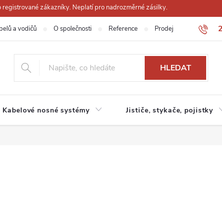
registrované zákazníky. Neplatí pro nadrozměrné zásilky.
belů a vodičů
O společnosti
Reference
Prodejna
Obchodn
HLEDAT
Kabelové nosné systémy
Jističe, stykače, pojistky