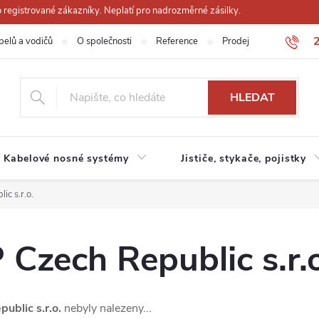
registrované zákazníky. Neplatí pro nadrozměrné zásilky.
belů a vodičů
O společnosti
Reference
Prodejna
Obchodn
HLEDAT
Kabelové nosné systémy
Jističe, stykače, pojistky
c s.r.o.
zech Republic s.r.o
blic s.r.o.
nebyly nalezeny...