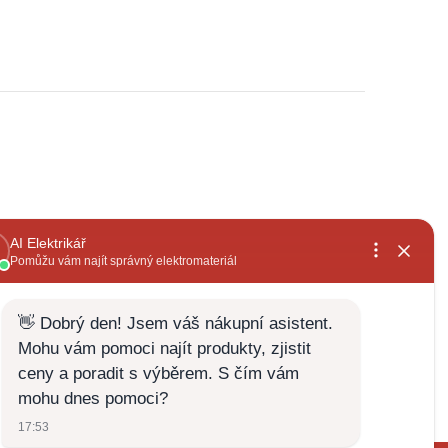
, rychlé
již několikátá objednávka,široký sortiment a
vždy za dobrou cenu+rychlé vyřízení
Zdenek Zabloudil
28.5.2026