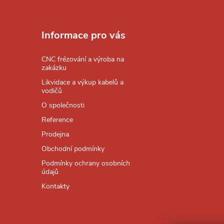
Z
á
Informace pro vás
p
CNC frézování a výroba na
zakázku
a
Likvidace a výkup kabelů a
vodičů
t
O společnosti
Reference
í
Prodejna
Obchodní podmínky
Podmínky ochrany osobních
údajů
Kontakty