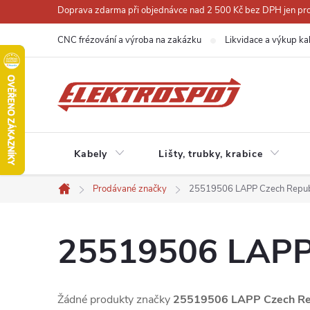
Přejít
Doprava zdarma při objednávce nad 2 500 Kč bez DPH jen pro 
na
CNC frézování a výroba na zakázku
Likvidace a výkup ka
obsah
Kabely
Lišty, trubky, krabice
Prodávané značky
25519506 LAPP Czech Republi
Domů
25519506 LAPP C
Žádné produkty značky
25519506 LAPP Czech Repu