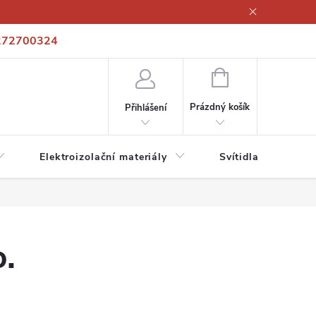
272700324
í podmínky
Podmínky ochrany osobních údajů
Kontakty
NÁKUPNÍ
KOŠÍK
Prázdný košík
Přihlášení
Elektroizolační materiály
Svítidla a zdroje
.