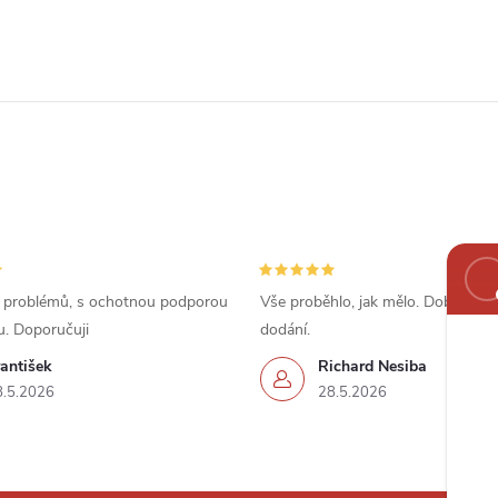
 problémů, s ochotnou podporou
Vše proběhlo, jak mělo. Dobrá cena
u. Doporučuji
dodání.
antišek
Richard Nesiba
8.5.2026
28.5.2026