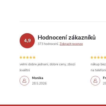
Hodnocení zákazníků
4,9
373 hodnocení
Zobrazit recenze
velmi dobre jednani, dobre ceny, zbozi
nákup bez
kvalitni
na telefon
Monika
Fr
28.5.2026
2