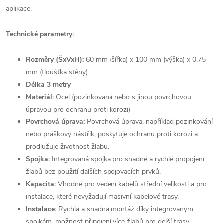
aplikace.
Technické parametry:
Rozměry (ŠxVxH):
60 mm (šířka) x 100 mm (výška) x 0,75
mm (tloušťka stěny)
Délka 3 metry
Materiál:
Ocel (pozinkovaná nebo s jinou povrchovou
úpravou pro ochranu proti korozi)
Povrchová úprava:
Povrchová úprava, například pozinkování
nebo práškový nástřik, poskytuje ochranu proti korozi a
prodlužuje životnost žlabu.
Spojka:
Integrovaná spojka pro snadné a rychlé propojení
žlabů bez použití dalších spojovacích prvků.
Kapacita:
Vhodné pro vedení kabelů střední velikosti a pro
instalace, které nevyžadují masivní kabelové trasy.
Instalace:
Rychlá a snadná montáž díky integrovaným
spojkám, možnost připojení více žlabů pro delší trasy