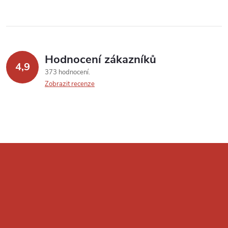
Hodnocení zákazníků
4,9
373 hodnocení
Zobrazit recenze
Z
á
p