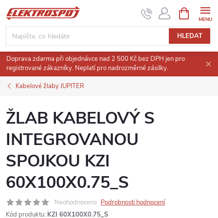
Přejít
NÁKUPNÍ
KOŠÍK
na
obsah
HLEDAT
Doprava zdarma při objednávce nad 2 500 Kč bez DPH jen pro
registrované zákazníky. Neplatí pro nadrozměrné zásilky.
Kabelové žlaby JUPITER
ŽLAB KABELOVÝ S
INTEGROVANOU
SPOJKOU KZI
60X100X0.75_S
Neohodnoceno
Podrobnosti hodnocení
Kód produktu:
KZI 60X100X0.75_S