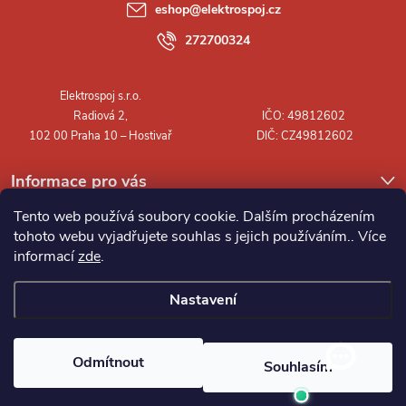
a
eshop
@
elektrospoj.cz
t
272700324
í
Informace pro vás
Tento web používá soubory cookie. Dalším procházením
tohoto webu vyjadřujete souhlas s jejich používáním.. Více
informací
zde
.
Nastavení
Copyright 2026
Elektrospoj s.r.o.
. Všechna práva vyhrazena.
Odmítnout
Souhlasím
Vytvořil Shoptet