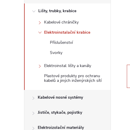
s
Lišty, trubky, krabice
t
Kabelové chráničky
r
Elektroinstalační krabice
a
Příslušenství
Svorky
n
Elektroinstal. lišty a kanály
n
Plastové produkty pro ochranu
kabelů a jiných inženýrských sítí
í
Kabelové nosné systémy
p
Jističe, stykače, pojistky
a
Elektroizolační materiály