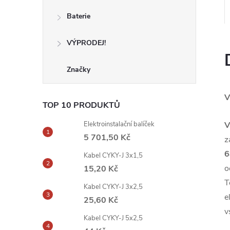
Baterie
VÝPRODEJ!
Značky
V
TOP 10 PRODUKTŮ
Elektroinstalační balíček
V
5 701,50 Kč
z
6
Kabel CYKY-J 3x1,5
o
15,20 Kč
T
Kabel CYKY-J 3x2,5
e
25,60 Kč
v
Kabel CYKY-J 5x2,5