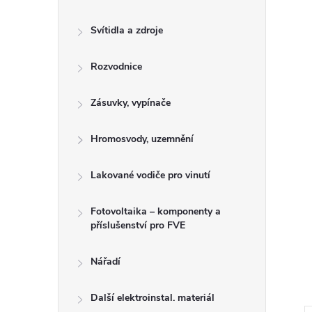
n
e
Svítidla a zdroje
l
Rozvodnice
Zásuvky, vypínače
Hromosvody, uzemnění
Lakované vodiče pro vinutí
Fotovoltaika – komponenty a
příslušenství pro FVE
Nářadí
Další elektroinstal. materiál