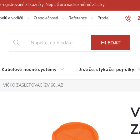
registrované zákazníky. Neplatí pro nadrozměrné zásilky.
belů a vodičů
O společnosti
Reference
Prodejna
Obchodn
HLEDAT
Kabelové nosné systémy
Jističe, stykače, pojistky
VÍČKO ZASLEPOVACÍ ZV 68_AB
V
Z