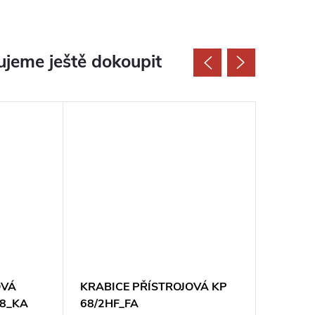
jeme ještě dokoupit
OVÁ
KRABICE PŘÍSTROJOVÁ KP
KRABIC
68_KA
68/2HF_FA
68_KA