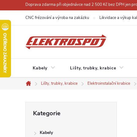
Přejít
Doprava zdarma při objednávce nad 2 500 Kč bez DPH jen pro 
na
CNC frézování a výroba na zakázku
Likvidace a výkup ka
obsah
Kabely
Lišty, trubky, krabice
Lišty, trubky, krabice
Elektroinstalační krabice
Domů
P
Přeskočit
Kategorie
kategorie
o
Kabely