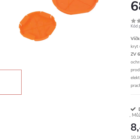
6
Kód 
Víčk
kryt
ZV 
ochr
prod
elek
prac
D
8
10,1