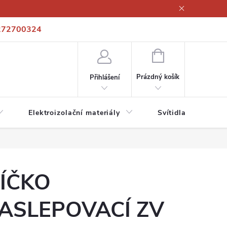
272700324
í podmínky
Podmínky ochrany osobních údajů
Kontakty
NÁKUPNÍ
KOŠÍK
Prázdný košík
Přihlášení
Elektroizolační materiály
Svítidla a zdroje
ÍČKO
ASLEPOVACÍ ZV