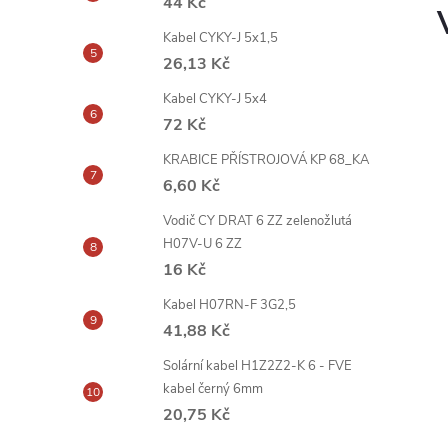
44 Kč
Kabel CYKY-J 5x1,5
26,13 Kč
Kabel CYKY-J 5x4
72 Kč
KRABICE PŘÍSTROJOVÁ KP 68_KA
6,60 Kč
Vodič CY DRAT 6 ZZ zelenožlutá
H07V-U 6 ZZ
16 Kč
Kabel H07RN-F 3G2,5
41,88 Kč
Solární kabel H1Z2Z2-K 6 - FVE
kabel černý 6mm
20,75 Kč