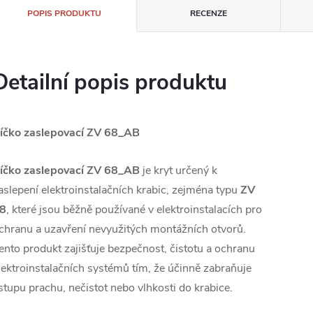
POPIS PRODUKTU
RECENZE
Detailní popis produktu
íčko zaslepovací ZV 68_AB
íčko zaslepovací ZV 68_AB
je kryt určený k
aslepení elektroinstalačních krabic, zejména typu
ZV
8
, které jsou běžně používané v elektroinstalacích pro
chranu a uzavření nevyužitých montážních otvorů.
ento produkt zajišťuje bezpečnost, čistotu a ochranu
lektroinstalačních systémů tím, že účinně zabraňuje
stupu prachu, nečistot nebo vlhkosti do krabice.