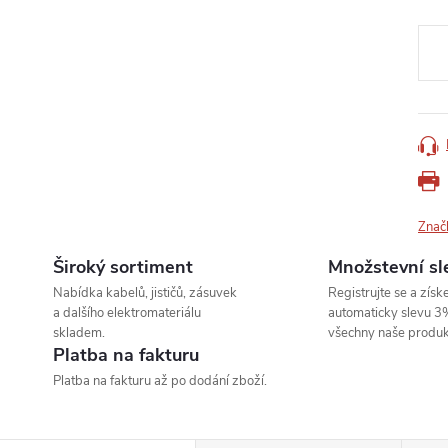
Měr
cena
Znač
Široký sortiment
Množstevní sl
Nabídka kabelů, jističů, zásuvek
Registrujte se a získe
a dalšího elektromateriálu
automaticky slevu 3
skladem.
všechny naše produk
Platba na fakturu
Platba na fakturu až po dodání zboží.