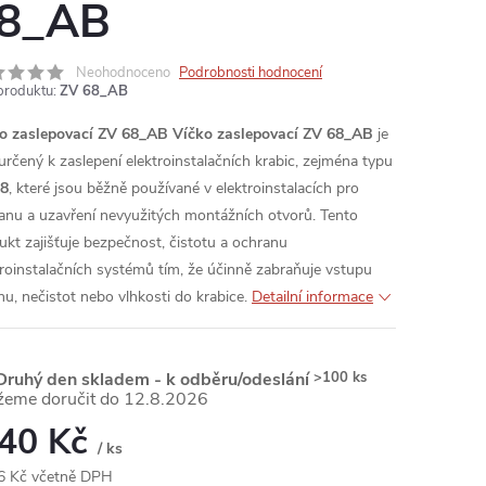
8_AB
Neohodnoceno
Podrobnosti hodnocení
produktu:
ZV 68_AB
o zaslepovací ZV 68_AB
Víčko zaslepovací ZV 68_AB
je
 určený k zaslepení elektroinstalačních krabic, zejména typu
68
, které jsou běžně používané v elektroinstalacích pro
anu a uzavření nevyužitých montážních otvorů. Tento
ukt zajišťuje bezpečnost, čistotu a ochranu
troinstalačních systémů tím, že účinně zabraňuje vstupu
hu, nečistot nebo vlhkosti do krabice.
Detailní informace
ruhý den skladem - k odběru/odeslání
>100 ks
12.8.2026
,40 Kč
/ ks
6 Kč včetně DPH