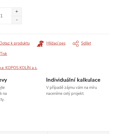
ná
:
Dotaz k produktu
Hlídací pes
Sdílet
Tisk
ka:
KOPOS KOLÍN a.s.
evy
Individuální kalkulace
jte
V případě zájmu vám na míru
% na
naceníme celý projekt.
ty.