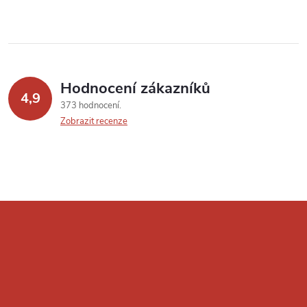
Hodnocení zákazníků
4,9
373 hodnocení
Zobrazit recenze
Z
á
p