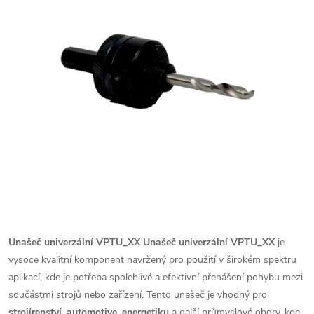
Unašeč univerzální VPTU_XX
Unašeč univerzální VPTU_XX
je
vysoce kvalitní komponent navržený pro použití v širokém spektru
aplikací, kde je potřeba spolehlivé a efektivní přenášení pohybu mezi
součástmi strojů nebo zařízení. Tento unašeč je vhodný pro
strojírenství
,
automotive
,
energetiku
a další průmyslové obory, kde