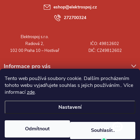
a
eshop
@
elektrospoj.cz
t
272700324
í
Informace pro vás
Tento web používá soubory cookie. Dalším procházením
tohoto webu vyjadřujete souhlas s jejich používáním.. Více
informací
zde
.
Nastavení
Copyright 2026
Elektrospoj s.r.o.
. Všechna práva vyhrazena.
Odmítnout
Souhlasím
Vytvořil Shoptet