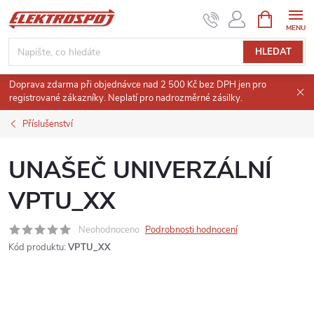
Přejít
NÁKUPNÍ
KOŠÍK
na
obsah
HLEDAT
Doprava zdarma při objednávce nad 2 500 Kč bez DPH jen pro
registrované zákazníky. Neplatí pro nadrozměrné zásilky.
Příslušenství
UNAŠEČ UNIVERZÁLNÍ
VPTU_XX
Neohodnoceno
Podrobnosti hodnocení
Kód produktu:
VPTU_XX