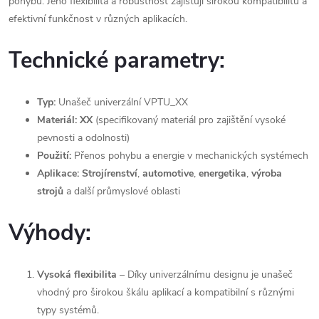
pohybu. Jeho flexibilita a robustnost zajišťují širokou kompatibilitu a
efektivní funkčnost v různých aplikacích.
Technické parametry:
Typ:
Unašeč univerzální VPTU_XX
Materiál:
XX
(specifikovaný materiál pro zajištění vysoké
pevnosti a odolnosti)
Použití:
Přenos pohybu a energie v mechanických systémech
Aplikace:
Strojírenství
,
automotive
,
energetika
,
výroba
strojů
a další průmyslové oblasti
Výhody:
Vysoká flexibilita
– Díky univerzálnímu designu je unašeč
vhodný pro širokou škálu aplikací a kompatibilní s různými
typy systémů.