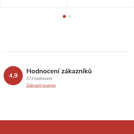
Hodnocení zákazníků
4,9
373 hodnocení
Zobrazit recenze
Z