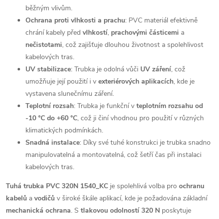
běžným vlivům.
Ochrana proti vlhkosti a prachu
: PVC materiál efektivně
chrání kabely před
vlhkostí
,
prachovými částicemi
a
nečistotami
, což zajišťuje dlouhou životnost a spolehlivost
kabelových tras.
UV stabilizace
: Trubka je odolná vůči
UV záření
, což
umožňuje její použití i v
exteriérových aplikacích
, kde je
vystavena slunečnímu záření.
Teplotní rozsah
: Trubka je funkční v
teplotním rozsahu od
-10 °C do +60 °C
, což ji činí vhodnou pro použití v různých
klimatických podmínkách.
Snadná instalace
: Díky své tuhé konstrukci je trubka snadno
manipulovatelná a montovatelná, což šetří čas při instalaci
kabelových tras.
Tuhá trubka PVC 320N 1540_KC
je spolehlivá volba pro
ochranu
kabelů
a
vodičů
v široké škále aplikací, kde je požadována základní
mechanická ochrana
. S
tlakovou odolností 320 N
poskytuje