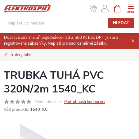
Přejít
NÁKUPNÍ
KOŠÍK
na
obsah
HLEDAT
Doprava zdarma při objednávce nad 2 500 Kč bez DPH jen pro
registrované zákazníky. Neplatí pro nadrozměrné zásilky.
Trubky tuhé
TRUBKA TUHÁ PVC
320N/2m 1540_KC
Neohodnoceno
Podrobnosti hodnocení
Kód produktu:
1540_KC