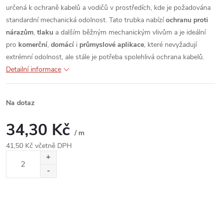
určená k ochraně kabelů a vodičů v prostředích, kde je požadována
standardní mechanická odolnost. Tato trubka nabízí
ochranu proti
nárazům
,
tlaku
a dalším běžným mechanickým vlivům a je ideální
pro
komerční
,
domácí
i
průmyslové aplikace
, které nevyžadují
extrémní odolnost, ale stále je potřeba spolehlivá ochrana kabelů.
Detailní informace
Na dotaz
34,30 Kč
/ m
41,50 Kč včetně DPH
Měrná
cena: