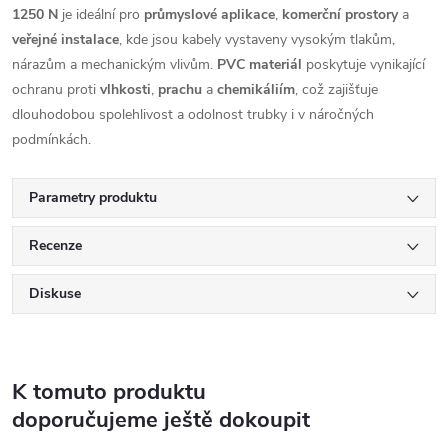
1250 N
je ideální pro
průmyslové aplikace
,
komerční prostory
a
veřejné instalace
, kde jsou kabely vystaveny vysokým tlakům,
nárazům a mechanickým vlivům.
PVC materiál
poskytuje vynikající
ochranu proti
vlhkosti
,
prachu
a
chemikáliím
, což zajišťuje
dlouhodobou spolehlivost a odolnost trubky i v náročných
podmínkách.
Parametry produktu
Recenze
Diskuse
K tomuto produktu
doporučujeme ještě dokoupit