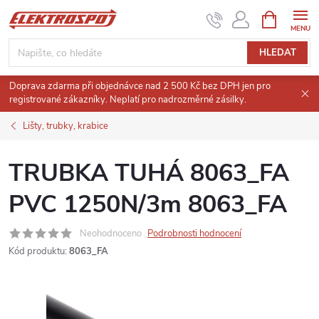
Přejít
NÁKUPNÍ
KOŠÍK
na
obsah
HLEDAT
Doprava zdarma při objednávce nad 2 500 Kč bez DPH jen pro
registrované zákazníky. Neplatí pro nadrozměrné zásilky.
Lišty, trubky, krabice
TRUBKA TUHÁ 8063_FA
PVC 1250N/3m 8063_FA
Neohodnoceno
Podrobnosti hodnocení
Kód produktu:
8063_FA