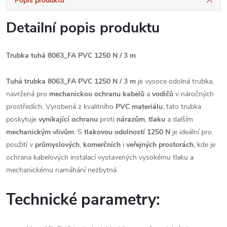
Popis produktu
Detailní popis produktu
Trubka tuhá 8063_FA PVC 1250 N / 3 m
Tuhá trubka 8063_FA PVC 1250 N / 3 m
je vysoce odolná trubka,
navržená pro
mechanickou ochranu kabelů
a
vodičů
v náročných
prostředích. Vyrobená z kvalitního
PVC materiálu
, tato trubka
poskytuje
vynikající ochranu
proti
nárazům
,
tlaku
a dalším
mechanickým vlivům
. S
tlakovou odolností 1250 N
je ideální pro
použití v
průmyslových
,
komerčních
i
veřejných prostorách
, kde je
ochrana kabelových instalací vystavených vysokému tlaku a
mechanickému namáhání nezbytná.
Technické parametry: