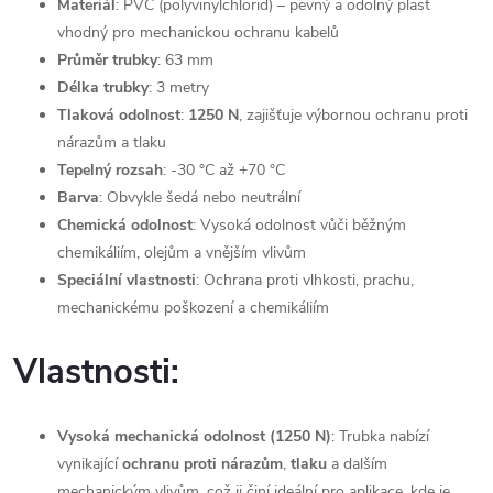
Materiál
: PVC (polyvinylchlorid) – pevný a odolný plast
vhodný pro mechanickou ochranu kabelů
Průměr trubky
: 63 mm
Délka trubky
: 3 metry
Tlaková odolnost
:
1250 N
, zajišťuje výbornou ochranu proti
nárazům a tlaku
Tepelný rozsah
: -30 °C až +70 °C
Barva
: Obvykle šedá nebo neutrální
Chemická odolnost
: Vysoká odolnost vůči běžným
chemikáliím, olejům a vnějším vlivům
Speciální vlastnosti
: Ochrana proti vlhkosti, prachu,
mechanickému poškození a chemikáliím
Vlastnosti:
Vysoká mechanická odolnost (1250 N)
: Trubka nabízí
vynikající
ochranu proti nárazům
,
tlaku
a dalším
mechanickým vlivům, což ji činí ideální pro aplikace, kde je