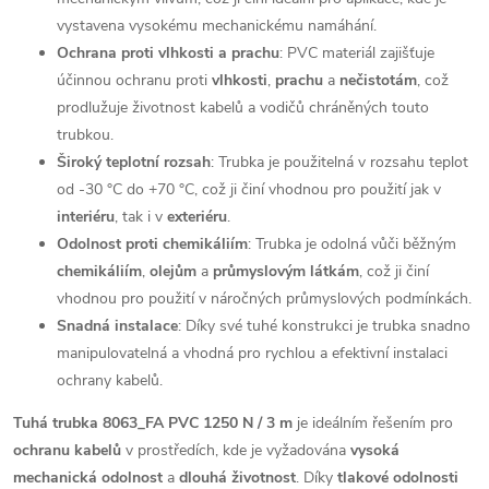
vystavena vysokému mechanickému namáhání.
Ochrana proti vlhkosti a prachu
: PVC materiál zajišťuje
účinnou ochranu proti
vlhkosti
,
prachu
a
nečistotám
, což
prodlužuje životnost kabelů a vodičů chráněných touto
trubkou.
Široký teplotní rozsah
: Trubka je použitelná v rozsahu teplot
od -30 °C do +70 °C, což ji činí vhodnou pro použití jak v
interiéru
, tak i v
exteriéru
.
Odolnost proti chemikáliím
: Trubka je odolná vůči běžným
chemikáliím
,
olejům
a
průmyslovým látkám
, což ji činí
vhodnou pro použití v náročných průmyslových podmínkách.
Snadná instalace
: Díky své tuhé konstrukci je trubka snadno
manipulovatelná a vhodná pro rychlou a efektivní instalaci
ochrany kabelů.
Tuhá trubka 8063_FA PVC 1250 N / 3 m
je ideálním řešením pro
ochranu kabelů
v prostředích, kde je vyžadována
vysoká
mechanická odolnost
a
dlouhá životnost
. Díky
tlakové odolnosti