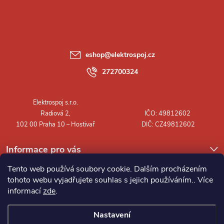
á
p
a
eshop
@
elektrospoj.cz
t
272700324
í
Informace pro vás
Tento web používá soubory cookie. Dalším procházením
tohoto webu vyjadřujete souhlas s jejich používáním.. Více
informací
zde
.
Nastavení