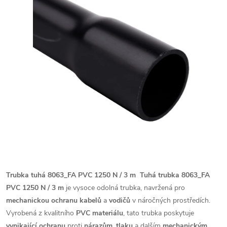
Trubka tuhá 8063_FA PVC 1250 N / 3 m
Tuhá trubka 8063_FA
PVC 1250 N / 3 m
je vysoce odolná trubka, navržená pro
mechanickou ochranu kabelů
a
vodičů
v náročných prostředích.
Vyrobená z kvalitního
PVC materiálu
, tato trubka poskytuje
vynikající ochranu
proti
nárazům
,
tlaku
a dalším
mechanickým