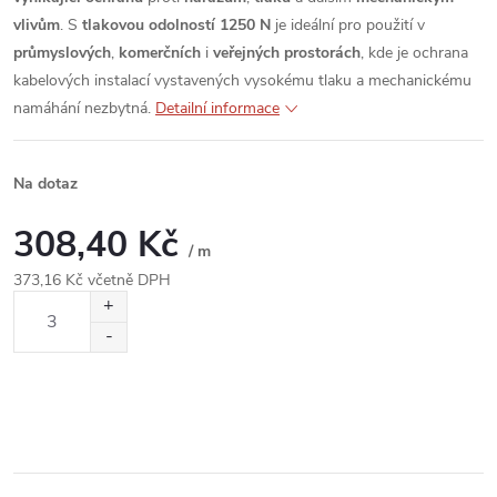
vlivům
. S
tlakovou odolností 1250 N
je ideální pro použití v
průmyslových
,
komerčních
i
veřejných prostorách
, kde je ochrana
kabelových instalací vystavených vysokému tlaku a mechanickému
namáhání nezbytná.
Detailní informace
Na dotaz
308,40 Kč
/ m
373,16 Kč včetně DPH
Měrná
cena: